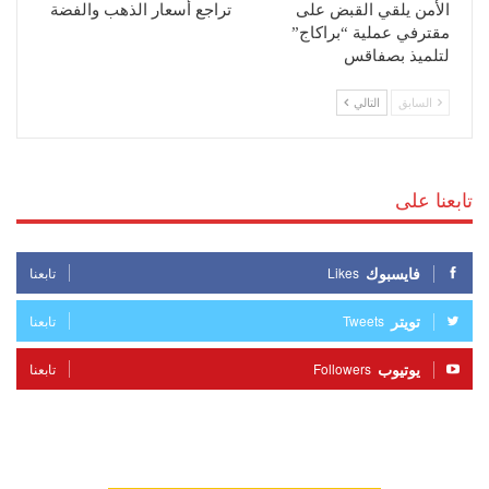
الأمن يلقي القبض على
تراجع أسعار الذهب والفضة
مقترفي عملية “براكاج”
لتلميذ بصفاقس
السابق
التالي
تابعنا على
فايسبوك
Likes
تابعنا
تويتر
Tweets
تابعنا
يوتيوب
Followers
تابعنا