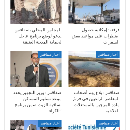
قرقنة: إمكانية حصول
المجلس المحلي بصفاقس
اضطراب على مواعيد بعض
يدعو لوضع برنامج عاجل
السفرات
لحماية المدينة العتيقة
أخبار صفاقس
أخبار صفاقس
صفاقس: بلاغ يهم أصحاب
صفاقس: وزير التجهيز يحدد
المعاصر الراغبين في فرش
موعد تسليم المساكن
مادة المرجين بالمستغلات
بساقية الزيت ضمن برنامج
الفلاحية
“الكراء…
أخبار صفاقس
أخبار صفاقس