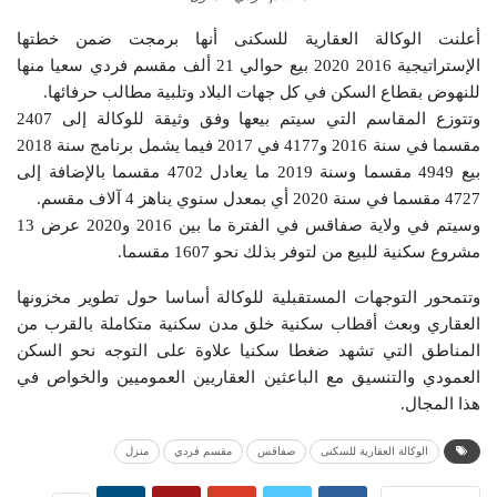
أعلنت الوكالة العقارية للسكنى أنها برمجت ضمن خطتها
الإستراتيجية 2016 2020 بيع حوالي 21 ألف مقسم فردي سعيا منها
للنهوض بقطاع السكن في كل جهات البلاد وتلبية مطالب حرفائها.
وتتوزع المقاسم التي سيتم بيعها وفق وثيقة للوكالة إلى 2407
مقسما في سنة 2016 و4177 في 2017 فيما يشمل برنامج سنة 2018
بيع 4949 مقسما وسنة 2019 ما يعادل 4702 مقسما بالإضافة إلى
4727 مقسما في سنة 2020 أي بمعدل سنوي يناهز 4 آلاف مقسم.
وسيتم في ولاية صفاقس في الفترة ما بين 2016 و2020 عرض 13
مشروع سكنية للبيع من لتوفر بذلك نحو 1607 مقسما.
وتتمحور التوجهات المستقبلية للوكالة أساسا حول تطوير مخزونها
العقاري وبعث أقطاب سكنية خلق مدن سكنية متكاملة بالقرب من
المناطق التي تشهد ضغطا سكنيا علاوة على التوجه نحو السكن
العمودي والتنسيق مع الباعثين العقاريين العموميين والخواص في
هذا المجال.
الوكالة العقارية للسكنى
صفاقس
مقسم فردي
منزل