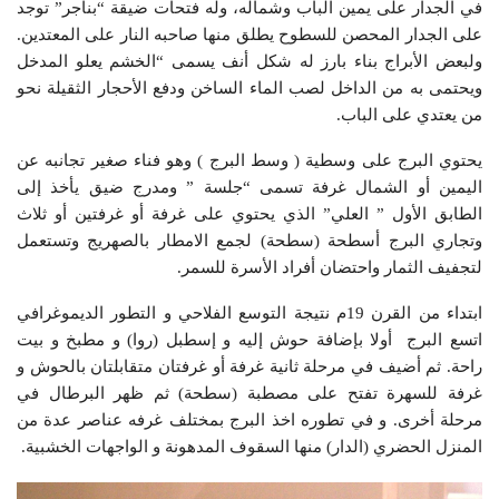
في الجدار على يمين الباب وشماله، وله فتحات ضيقة “بناجر” توجد
على الجدار المحصن للسطوح يطلق منها صاحبه النار على المعتدين.
ولبعض الأبراج بناء بارز له شكل أنف يسمى “الخشم يعلو المدخل
ويحتمى به من الداخل لصب الماء الساخن ودفع الأحجار الثقيلة نحو
من يعتدي على الباب.
يحتوي البرج على وسطية ( وسط البرج ) وهو فناء صغير تجانبه عن
اليمين أو الشمال غرفة تسمى “جلسة ” ومدرج ضيق يأخذ إلى
الطابق الأول ” العلي” الذي يحتوي على غرفة أو غرفتين أو ثلاث
وتجاري البرج أسطحة (سطحة) لجمع الامطار بالصهريج وتستعمل
لتجفيف الثمار واحتضان أفراد الأسرة للسمر.
ابتداء من القرن 19م نتيجة التوسع الفلاحي و التطور الديموغرافي
اتسع البرج أولا بإضافة حوش إليه و إسطبل (روا) و مطبخ و بيت
راحة. ثم أضيف في مرحلة ثانية غرفة أو غرفتان متقابلتان بالحوش و
غرفة للسهرة تفتح على مصطبة (سطحة) ثم ظهر البرطال في
مرحلة أخرى. و في تطوره اخذ البرج بمختلف غرفه عناصر عدة من
المنزل الحضري (الدار) منها السقوف المدهونة و الواجهات الخشبية.