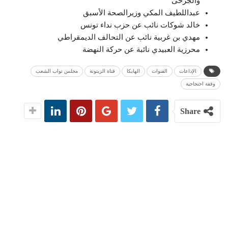
والجرحى
عبداللطيف المكي وزيرالصحة الأسبق
خالد شوكات نائب عن حزب نداء تونس
مهدي بن غربية نائب عن التحالف الديمقراطي
محرزية العبيدي نائبة عن حركة النهضة
الإذاعات
القنوات
الهايكا
قناة الزيتونة
مجلس نواب الشعب
وقفة احتجاجية
Share