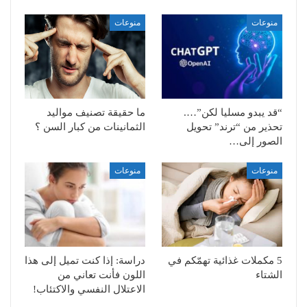
منوعات
منوعات
“قد يبدو مسليا لكن”….
ما حقيقة تصنيف مواليد
تحذير من “ترند” تحويل
الثمانينات من كبار السن ؟
الصور إلى…
منوعات
منوعات
5 مكملات غذائية تهمّكم في
دراسة: إذا كنت تميل إلى هذا
الشتاء
اللون فأنت تعاني من
الاعتلال النفسي والاكتئاب!