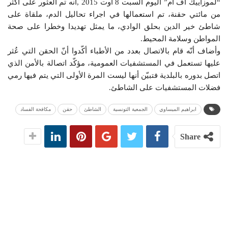
“لموزاييك اف ام” اليوم السبت 8 أوت 2015 ,انه تم العثور على أكثر
من مائتي حقنة، تم استعمالها في اجراء تحاليل الدم، ملقاة على
شاطئ خير الدين بحلق الوادي، ما يمثل تهديدا وخطرا على صحة
المواطن وسلامة المحيط.
وأضاف أنّه قام بالاتصال بعدد من الأطباء أكّدوا أنّ الحقن التي عُثر
عليها تستعمل في المستشفيات العمومية، مؤكّد اتصالة بالأمن الذي
اتصل بدوره بالبلدية فتبيّن أنها ليست المرة الأولى التي يتم فيها رمي
فضلات المستشفيات على الشاطئ.
ابراهيم الميساوي
الجمعية التونسية
الشاطئ
حقن
مكافحة الفساد
Share