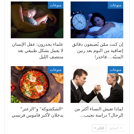
منوعات
منوعات
إن كنت ممّن يُضيفون دقائق
علماء يحذرون: عقل الإنسان
إضافية من النوم بعد رنين
لا يعمل بشكل طبيعي بعد
المنبّه… فاحذر!
منتصف الليل
منوعات
منوعات
لماذا تعيش النساء أكثر من
“الشكشوكة” و”الزعتر”
الرجال؟ دراسة تجيب…
يدخلان لأكبر قاموس فرنسي
السابق
التالي