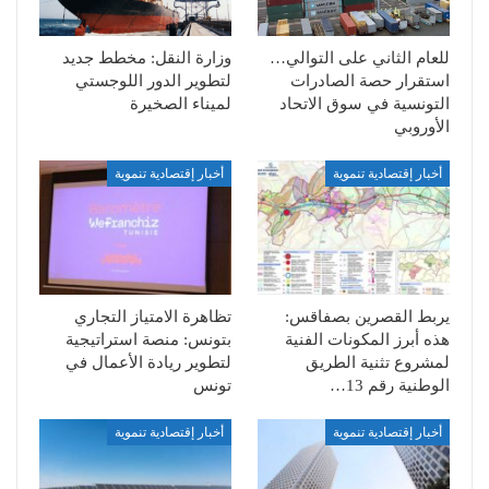
للعام الثاني على التوالي…
وزارة النقل: مخطط جديد
استقرار حصة الصادرات
لتطوير الدور اللوجستي
التونسية في سوق الاتحاد
لميناء الصخيرة
الأوروبي
أخبار إقتصادية تنموية
أخبار إقتصادية تنموية
يربط القصرين بصفاقس:
تظاهرة الامتياز التجاري
هذه أبرز المكونات الفنية
بتونس: منصة استراتيجية
لمشروع تثنية الطريق
لتطوير ريادة الأعمال في
الوطنية رقم 13…
تونس
أخبار إقتصادية تنموية
أخبار إقتصادية تنموية