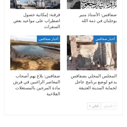
صفاقس: الأستاذ منير
قرقنة: إمكانية حصول
بوجلبان في ذمة الله
اضطراب على مواعيد بعض
السفرات
أخبار صفاقس
أخبار صفاقس
المجلس المحلي بصفاقس
صفاقس: بلاغ يهم أصحاب
يدعو لوضع برنامج عاجل
المعاصر الراغبين في فرش
لحماية المدينة العتيقة
مادة المرجين بالمستغلات
الفلاحية
السابق
التالي