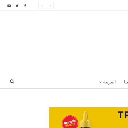
نا
العربية