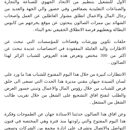
الاول للتشغيل بتنظيم من الاتحاد الجهوي للصناعة والتجارة
والصناعات التقليدية بصفاقس وفي حضور والي الجهة والعديد من
رجال المال والاعمال انطلق مشوار العاطلين عن العمل واصحاب
الشهائد بين ممرات الصالون يبحثون عن موقع يخرجهم من كابوس
البطالة ويعطيهم فرصة الانطلاق الحقيقي نحو البناء .
حلقات تكوين وورشات وفضاءات للمؤسسات التي تبحث عن
الاطارات واليد العاملة المفقودة في اختصاصات عديدة تبحث عن
اكثر من 300 مختص وتعرض هذه العروض للشباب الزائر لهذا
الصالون .
الانتظارات كبيرة من خلال هذا اليوم المفتوح للشباب هذا ما ورد على
لسان السيدة جيهان مقني مديرة هذا الحدث التي تسعى الى خلق
فرص للشباب من خلال رؤوس المال والاعمال وتبني جسور العرض
والطلب لتفتح افاق التشجيع على الشغل من خلال تقريب طالب
الشغل من المشغل .
وعن افاق هذا الصالون حدثتنا الاستاذة جهان عن الطموحات وفكرة
هذا اليوم المفتوح والتي راودتها منذ فترة وهي المختصة في فنون
التواصل والاتصال وتشرف على ادارة مجمع من الشركات وتسعى