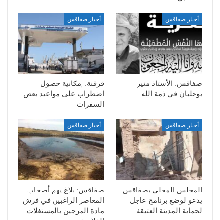
أخبار صفاقس
أخبار صفاقس
صفاقس: الأستاذ منير
قرقنة: إمكانية حصول
بوجلبان في ذمة الله
اضطراب على مواعيد بعض
السفرات
أخبار صفاقس
أخبار صفاقس
المجلس المحلي بصفاقس
صفاقس: بلاغ يهم أصحاب
يدعو لوضع برنامج عاجل
المعاصر الراغبين في فرش
لحماية المدينة العتيقة
مادة المرجين بالمستغلات