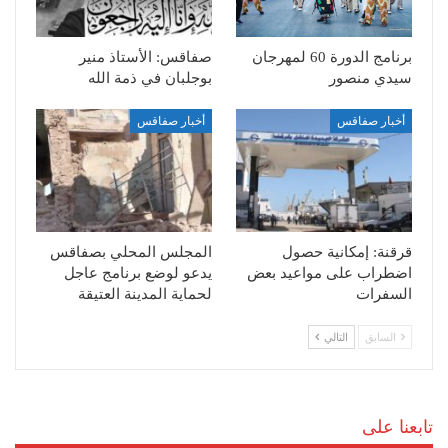
برنامج الدورة 60 لمهرجان
صفاقس: الأستاذ منير
سيدي منصور
بوجلبان في ذمة الله
أخبار صفاقس
أخبار صفاقس
قرقنة: إمكانية حصول
المجلس المحلي بصفاقس
اضطراب على مواعيد بعض
يدعو لوضع برنامج عاجل
السفرات
لحماية المدينة العتيقة
السابق
التالي
تابعنا على