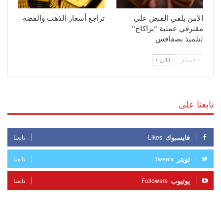
الأمن يلقي القبض على
تراجع أسعار الذهب والفضة
مقترفي عملية “براكاج”
لتلميذ بصفاقس
السابق
التالي
تابعنا على
فايسبوك
Likes
تابعنا
تويتر
Tweets
تابعنا
يوتيوب
Followers
تابعنا