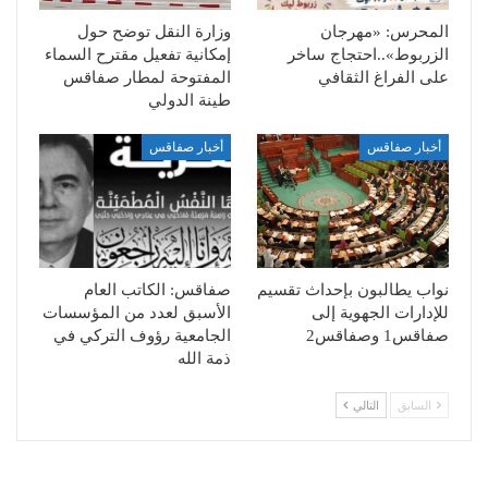
المحرس: «مهرجان
وزارة النقل توضح حول
الزربوط»..احتجاج ساخر
إمكانية تفعيل مقترح السماء
على الفراغ الثقافي
المفتوحة لمطار صفاقس
طينة الدولي
أخبار صفاقس
أخبار صفاقس
نواب يطالبون بإحداث تقسيم
صفاقس: الكاتب العام
للإدارات الجهوية إلى
الأسبق لعدد من المؤسسات
صفاقس1 وصفاقس2
الجامعية رؤوف التركي في
ذمة الله
السابق
التالي