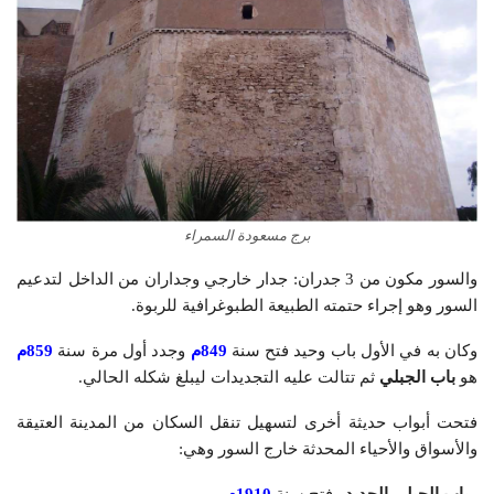
برج مسعودة السمراء
والسور مكون من 3 جدران: جدار خارجي وجداران من الداخل لتدعيم
السور وهو إجراء حتمته الطبيعة الطبوغرافية للربوة.
وكان به في الأول باب وحيد فتح سنة
849م
وجدد أول مرة سنة
859م
هو
باب الجبلي
ثم تتالت عليه التجديدات ليبلغ شكله الحالي.
فتحت أبواب حديثة أخرى لتسهيل تنقل السكان من المدينة العتيقة
والأسواق والأحياء المحدثة خارج السور وهي:
ـ
باب الجبلي الجديد
وفتح سنة
1910م