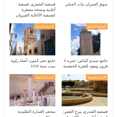
سوق العمران بباب الجبلي
فسقية الشعري: فسقية
أغلبية ونسخة مصغرة
لفسقية الأغالبة القيروان
المدينة العتيقة
المدينة العتيقة
جامع سيدي إلياس: عمره 6
جامع عمر كمون: أصله زاوية
قرون ويعود للفترة الحفصية
بنيت سنة 1630
المدينة العتيقة
المدينة العتيقة
فسقية الفندري ببرج القصر:
متحف العمارة التقليدية