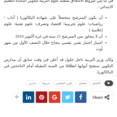
في ما يلي شروط الالتحاق بشعبة علوم التربية لتكوين أساتذة التعليم
الابتدائي :
أن يكون المترشح متحصلاً على شهادة البكالوريا ( آداب /
رياضيات/ علوم تجريبية/ اقتصاد وتصرف/ علوم تقنية/ علوم
إعلامية )
أن لا يتجاوز سن المترشح 21 سنة في غرة أكتوبر 2016
اجتياز اختبار تقني نفسي بنجاح خلال النصف الأول من شهر
أوت
وكان وزير التربية ناجل جلول قد أعلن في وقت سابق أن مدارس
التكوين ستفتح أبوابها انطلاقا من السنة المقبلة أمام الناجحين في
الباكالوريا.
الالتحاق
تفاصيل
تكوين المعلمين
شروط
مدارس
Share