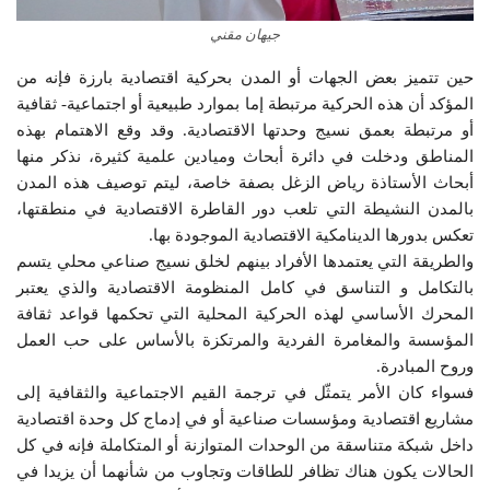
جيهان مقني
حين تتميز بعض الجهات أو المدن بحركية اقتصادية بارزة فإنه من
المؤكد أن هذه الحركية مرتبطة إما بموارد طبيعية أو اجتماعية- ثقافية
أو مرتبطة بعمق نسيج وحدتها الاقتصادية. وقد وقع الاهتمام بهذه
المناطق ودخلت في دائرة أبحاث وميادين علمية كثيرة، نذكر منها
أبحاث الأستاذة رياض الزغل بصفة خاصة، ليتم توصيف هذه المدن
بالمدن النشيطة التي تلعب دور القاطرة الاقتصادية في منطقتها،
تعكس بدورها الدينامكية الاقتصادية الموجودة بها.
والطريقة التي يعتمدها الأفراد بينهم لخلق نسيج صناعي محلي يتسم
بالتكامل و التناسق في كامل المنظومة الاقتصادية والذي يعتبر
المحرك الأساسي لهذه الحركية المحلية التي تحكمها قواعد ثقافة
المؤسسة والمغامرة الفردية والمرتكزة بالأساس على حب العمل
وروح المبادرة.
فسواء كان الأمر يتمثّل في ترجمة القيم الاجتماعية والثقافية إلى
مشاريع اقتصادية ومؤسسات صناعية أو في إدماج كل وحدة اقتصادية
داخل شبكة متناسقة من الوحدات المتوازنة أو المتكاملة فإنه في كل
الحالات يكون هناك تظافر للطاقات وتجاوب من شأنهما أن يزيدا في