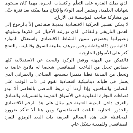
الذي يملك القدرة على التعلّم واكتساب الخبرة، مهما كان مستوى
شهاداته العلمية، ويضمن أيضا الولاء والإنتاج مما يمكنه بعد فترة حتّى
من مشاركة صاحب المؤسسة في الأرباح.
لا يمكن تفسير الحركية الاقتصادية بمدينة صفاقس إلاّ بالرجوع إلى
العمق التاريخي والثقافي الذي توارثته الأجيال في فكرها وسلوكها
وتصوراتها بخصوص تثمين النشاط الاقتصادي واستغلال الموارد
الذاتية من ذكاء وفطنة وحس مرهف بطبيعة السوق وقابليته، والتفتح
أكثر على الأسواق الخارجية.
فالتمكن من المهنة ورفض الركود والبحث عن الاستقلالية كلها
خصائص تجعل من الباعث الصفاقسي شخصا له ملامح خاصة به
وتجعل من المدينة قطبا متميزا بنسيجها الصناعي والعمراني الذي
يحمل في طياته ديناميكية اقتصادية تقوم في ذات الوقت على
التضامن والتنافس. وإذا أردنا أن نربط الماضي بالحاضر ألا تبدو
فضاءات التجارة التقليدية في الأسواق القديمة والقسريات والفنادق
والغرف داخل المدينة العتيقة خير مثال على هذا الزخم الاقتصادي
والجذور التجارية للباعث الصفاقسي؟ ومن هنا ألا تتأكد ضرورة
المحافظة على هذه المعالم العريقة ذات البعد الرمزي للفرد
الصفاقسي وللمدينة بشكل عام.