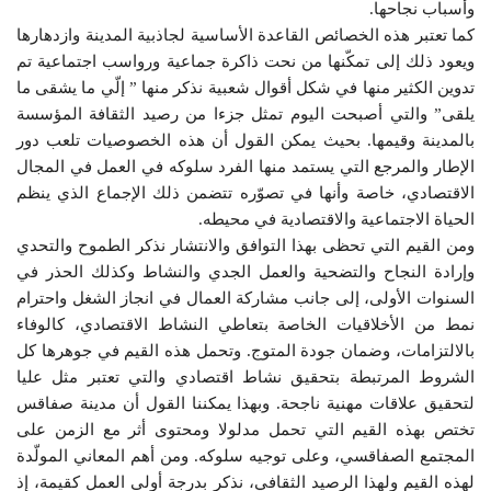
وأسباب نجاحها.
كما تعتبر هذه الخصائص القاعدة الأساسية لجاذبية المدينة وازدهارها
ويعود ذلك إلى تمكّنها من نحت ذاكرة جماعية ورواسب اجتماعية تم
تدوين الكثير منها في شكل أقوال شعبية نذكر منها ” إلّي ما يشقى ما
يلقى” والتي أصبحت اليوم تمثل جزءا من رصيد الثقافة المؤسسة
بالمدينة وقيمها. بحيث يمكن القول أن هذه الخصوصيات تلعب دور
الإطار والمرجع التي يستمد منها الفرد سلوكه في العمل في المجال
الاقتصادي، خاصة وأنها في تصوّره تتضمن ذلك الإجماع الذي ينظم
الحياة الاجتماعية والاقتصادية في محيطه.
ومن القيم التي تحظى بهذا التوافق والانتشار نذكر الطموح والتحدي
وإرادة النجاح والتضحية والعمل الجدي والنشاط وكذلك الحذر في
السنوات الأولى، إلى جانب مشاركة العمال في انجاز الشغل واحترام
نمط من الأخلاقيات الخاصة بتعاطي النشاط الاقتصادي، كالوفاء
بالالتزامات، وضمان جودة المتوج. وتحمل هذه القيم في جوهرها كل
الشروط المرتبطة بتحقيق نشاط اقتصادي والتي تعتبر مثل عليا
لتحقيق علاقات مهنية ناجحة. وبهذا يمكننا القول أن مدينة صفاقس
تختص بهذه القيم التي تحمل مدلولا ومحتوى أثر مع الزمن على
المجتمع الصفاقسي، وعلى توجيه سلوكه. ومن أهم المعاني المولّدة
لهذه القيم ولهذا الرصيد الثقافي، نذكر بدرجة أولى العمل كقيمة، إذ