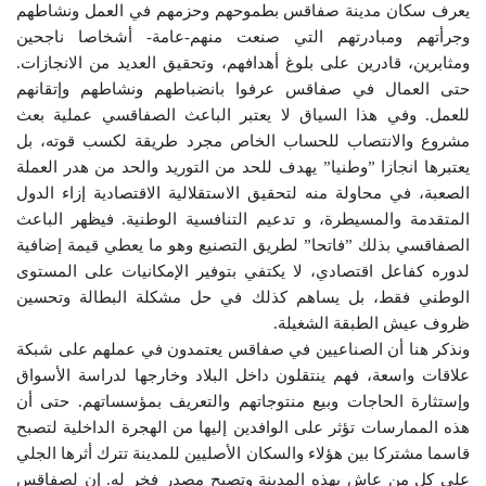
يعرف سكان مدينة صفاقس بطموحهم وحزمهم في العمل ونشاطهم
وجرأتهم ومبادرتهم التي صنعت منهم-عامة- أشخاصا ناجحين
ومثابرين، قادرين على بلوغ أهدافهم، وتحقيق العديد من الانجازات.
حتى العمال في صفاقس عرفوا بانضباطهم ونشاطهم وإتقانهم
للعمل. وفي هذا السياق لا يعتبر الباعث الصفاقسي عملية بعث
مشروع والانتصاب للحساب الخاص مجرد طريقة لكسب قوته، بل
يعتبرها انجازا ”وطنيا” يهدف للحد من التوريد والحد من هدر العملة
الصعبة، في محاولة منه لتحقيق الاستقلالية الاقتصادية إزاء الدول
المتقدمة والمسيطرة، و تدعيم التنافسية الوطنية. فيظهر الباعث
الصفاقسي بذلك ”فاتحا” لطريق التصنيع وهو ما يعطي قيمة إضافية
لدوره كفاعل اقتصادي، لا يكتفي بتوفير الإمكانيات على المستوى
الوطني فقط، بل يساهم كذلك في حل مشكلة البطالة وتحسين
ظروف عيش الطبقة الشغيلة.
ونذكر هنا أن الصناعيين في صفاقس يعتمدون في عملهم على شبكة
علاقات واسعة، فهم ينتقلون داخل البلاد وخارجها لدراسة الأسواق
وإستثارة الحاجات وبيع منتوجاتهم والتعريف بمؤسساتهم. حتى أن
هذه الممارسات تؤثر على الوافدين إليها من الهجرة الداخلية لتصبح
قاسما مشتركا بين هؤلاء والسكان الأصليين للمدينة تترك أثرها الجلي
على كل من عاش بهذه المدينة وتصبح مصدر فخر له. إن لصفاقس