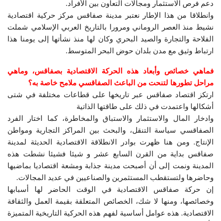
دعم فرص الاستثمار ومجالات التعاون بين الأفراد.
وانطلاقا من هذا الإطار نعتبر مدينة صفاقس مركز حركية اقتصادية
نشيط منذ العصر الروماني ومرورا بالتاريخ العربي الإسلامي شملت
الفلاحة والتجارة والصيد البحري وكان لها منذ نشأتها إلى يومنا هذا
ارتباط وثيق مع مدن بلدان حوض البحر المتوسط.
فماهي خصائص وأبعاد هذه الحركة الاقتصادية بصفاقس، وماهي
مراحل تطورها لتنحت من الباعث الصفاقسي ملامح خاصة به؟
ارتكز اقتصاد صفاقس عبر تاريخها على قطاعات مختلفة في شتى
أشكالها واعتمدت في ذلك على طاقتها الذاتية
وادخار المال والاستثمار والاستباق والمخاطرة، كما اختار الفرد
الصفاقسي سياسة التنقل، والبحث بين المراكز التجارية ومواطن
الإنتاج. ومن هنا ظهرت بوادر الانطلاقة الاقتصادية الحديثة لمدينة
صفاقس بداية من القرن السابع عشر و شيئا فشيئا نشطت هذه
المدينة ونمت إلى أن أصبحت مدينة جذابة ومشعة اقتصاديا بماضيها
وحاضرها ولتستقطب المستثمرين والصناعيين في عديد المجالات.
إن حركة صفاقس الاقتصادية في الوقت الحاضر لها أسبابها
وخصائصها، ومنها لا شك، الخصائص المتعلقة بقيمة العمل والثقافة
الاقتصادية. هذه عوامل أساسية لفهم هذه الحركية التاريخية المتميزة