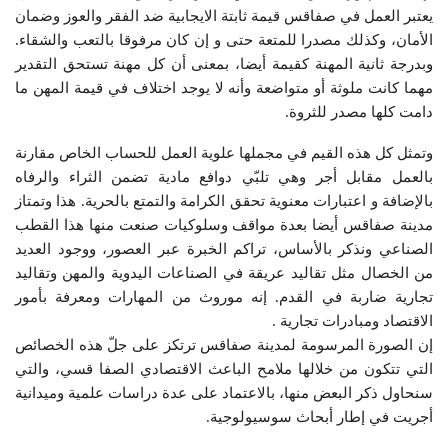
يعتبر العمل في صفاقس قيمة ثابتة الايجابية ضد الفقر والعوز وضمان
الأمان، وكذلك مصدرا للمتعة حتى و إن كان مرفوقا بالتعب والشقاء.
وبدرجة ثانية المهنة كقيمة أيضا، بمعنى أن كل مهنة تستحق التقدير
مهما كانت ملوثة أو متواضعة وأنه لا يوجد اختلاف في قيمة المهن ما
دامت كلها مصدر للثروة.
وتمثل كل هذه القيم في مجملها علوية العمل للحساب الخاص مقارنة
بالعمل مقابل أجر وهي تلبّي دوافع مادية تضمن الثراء والرفاه
بالإضافة و اعتبارات معنوية تحقق الكرامة والتمتع بالحرية. هذا وتمتاز
مدينة صفاقس أيضا بعدة مواقف وسلوكيات صنعت منها هذا القطب
الصناعي ونذكر بالأساس، تراكم الخبرة عبر العصور، ووجود العديد
من الخصال مثل تقاليد عريقة في الصناعات اليدوية والمهن وتقاليد
تجارية ضاربة في القدم. إنه موروث من المهارات ومعرفة بأمور
الاقتصاد ومبادرات تجارية .
إن الصورة المرسومة لمدينة صفاقس ترتكز على جلّ هذه الخصائص
التي تتكون من خلالها ملامح الباعث الاقتصادي الصفا قسي، والتي
سنحاول ذكر البعض منها، بالاعتماد على عدة دراسات علمية وميدانية
أجريت في إطار أبحاث سوسيولوجية.