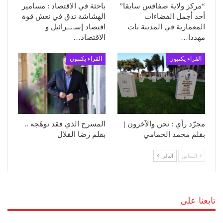
“مركز ولاية صفاقس سابقا”
باحثة في الاقتصاد : مسامير
أحد أجمل الفضاءات
الهشاشة تدق في نعش قوة
المعمارية في المدينة بات
اقتصاد إسـ.ــرائيل و
مهددا…
الاقتصاد…
القراء يكتبون
القراء يكتبون
مجرّد رأي : نحن والآخرون |
المسرح الذي فقد توهّجه ..
بقلم محمد الحمامي
بقلم رضا القلال
السابق
التالي
تابعنا على