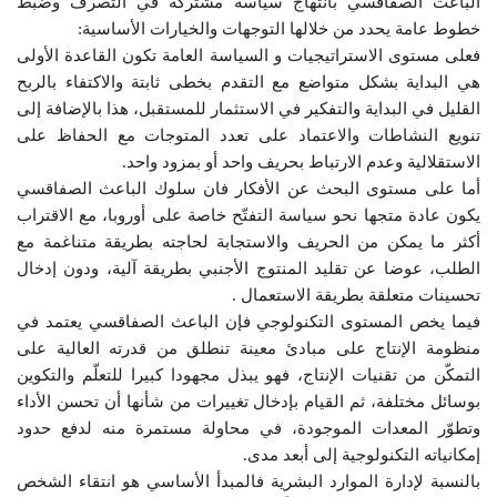
الباعث الصفاقسي بانتهاج سياسة مشتركة في التصرف وضبط
خطوط عامة يحدد من خلالها التوجهات والخيارات الأساسية:
فعلى مستوى الاستراتيجيات و السياسة العامة تكون القاعدة الأولى
هي البداية بشكل متواضع مع التقدم بخطى ثابتة والاكتفاء بالربح
القليل في البداية والتفكير في الاستثمار للمستقبل، هذا بالإضافة إلى
تنويع النشاطات والاعتماد على تعدد المتوجات مع الحفاظ على
الاستقلالية وعدم الارتباط بحريف واحد أو بمزود واحد.
أما على مستوى البحث عن الأفكار فان سلوك الباعث الصفاقسي
يكون عادة متجها نحو سياسة التفتّح خاصة على أوروبا، مع الاقتراب
أكثر ما يمكن من الحريف والاستجابة لحاجته بطريقة متناغمة مع
الطلب، عوضا عن تقليد المنتوج الأجنبي بطريقة آلية، ودون إدخال
تحسينات متعلقة بطريقة الاستعمال .
فيما يخص المستوى التكنولوجي فإن الباعث الصفاقسي يعتمد في
منظومة الإنتاج على مبادئ معينة تنطلق من قدرته العالية على
التمكّن من تقنيات الإنتاج، فهو يبذل مجهودا كبيرا للتعلّم والتكوين
بوسائل مختلفة، ثم القيام بإدخال تغييرات من شأنها أن تحسن الأداء
وتطوّر المعدات الموجودة، في محاولة مستمرة منه لدفع حدود
إمكانياته التكنولوجية إلى أبعد مدى.
بالنسبة لإدارة الموارد البشرية فالمبدأ الأساسي هو انتقاء الشخص