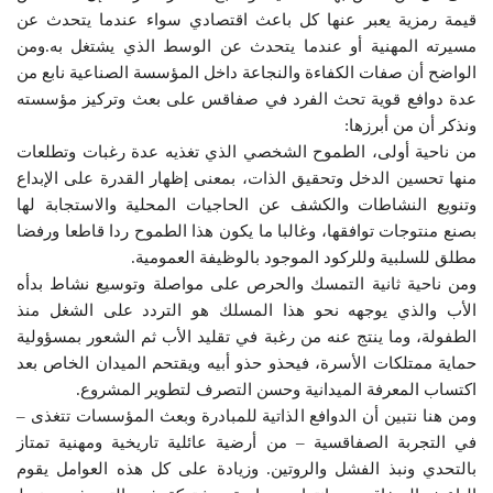
قيمة رمزية يعبر عنها كل باعث اقتصادي سواء عندما يتحدث عن
مسيرته المهنية أو عندما يتحدث عن الوسط الذي يشتغل به.ومن
الواضح أن صفات الكفاءة والنجاعة داخل المؤسسة الصناعية نابع من
عدة دوافع قوية تحث الفرد في صفاقس على بعث وتركيز مؤسسته
ونذكر أن من أبرزها:
من ناحية أولى، الطموح الشخصي الذي تغذيه عدة رغبات وتطلعات
منها تحسين الدخل وتحقيق الذات، بمعنى إظهار القدرة على الإبداع
وتنويع النشاطات والكشف عن الحاجيات المحلية والاستجابة لها
بصنع منتوجات توافقها، وغالبا ما يكون هذا الطموح ردا قاطعا ورفضا
مطلق للسلبية وللركود الموجود بالوظيفة العمومية.
ومن ناحية ثانية التمسك والحرص على مواصلة وتوسيع نشاط بدأه
الأب والذي يوجهه نحو هذا المسلك هو التردد على الشغل منذ
الطفولة، وما ينتج عنه من رغبة في تقليد الأب ثم الشعور بمسؤولية
حماية ممتلكات الأسرة، فيحذو حذو أبيه ويقتحم الميدان الخاص بعد
اكتساب المعرفة الميدانية وحسن التصرف لتطوير المشروع.
ومن هنا نتبين أن الدوافع الذاتية للمبادرة وبعث المؤسسات تتغذى –
في التجربة الصفاقسية – من أرضية عائلية تاريخية ومهنية تمتاز
بالتحدي ونبذ الفشل والروتين. وزيادة على كل هذه العوامل يقوم