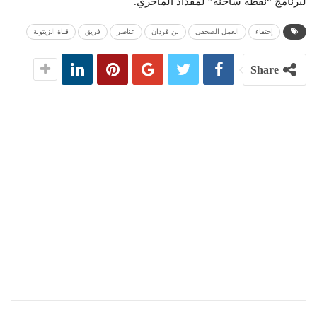
لبرنامج “نقطة ساخنة” لمقداد الماجري.
إختفاء
العمل الصحفي
بن قردان
عناصر
فريق
قناة الزيتونة
Share