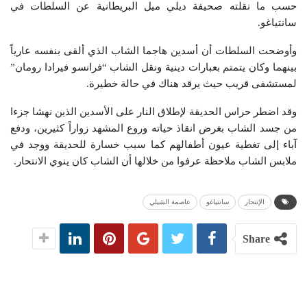
حسب ما نقلته صحيفة ديلي ميل البريطانية عن السلطات في
سانتياغو.
وأوضحت السلطات أن أسدين هاجما الشاب الذي ألقى بنفسه عارياً
بينهما وكان يتمتم بعبارات دينية ونقل الشاب “فرانسو فيرادا رومان”
لمستشفى قريب حيث يرقد هناك في حالة خطيرة.
وقد اضطر حراس الحديقة لإطلاق النار على الأسدين الذين نهشا جزءا
من جسد الشاب بغرض انقاذ حياته وروع المشهد زواراً كثيرين، ودفع
آباء إلى تغطية عيون أطفالهم كما سبب خسارة للحديقة ووجد في
ملابس الشاب ملاحظة عرفوا من خلالها أن الشاب كان ينوي الانتحار.
الإنتحار
سانتياغو
عاصمة الشيلي
Share