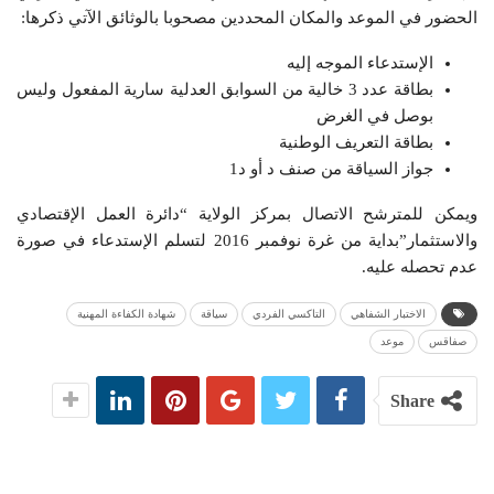
الحضور في الموعد والمكان المحددين مصحوبا بالوثائق الآتي ذكرها:
الإستدعاء الموجه إليه
بطاقة عدد 3 خالية من السوابق العدلية سارية المفعول وليس
بوصل في الغرض
بطاقة التعريف الوطنية
جواز السياقة من صنف د أو د1
ويمكن للمترشح الاتصال بمركز الولاية “دائرة العمل الإقتصادي
والاستثمار”بداية من غرة نوفمبر 2016 لتسلم الإستدعاء في صورة
عدم تحصله عليه.
الاختبار الشفاهي
التاكسي الفردي
سياقة
شهادة الكفاءة المهنية
صفاقس
موعد
Share