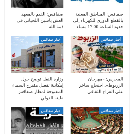
صفاقس: المناطق المعنية
صفاقس: القيم بالمعهد
بالقطع الدوري للكهرباء إلى
العش ياسين اللحياني في
حدود الساعة 17:00 مساء
ذمة الله
أخبار صفاقس
أخبار صفاقس
المحرس: «مهرجان
وزارة النقل توضح حول
الزربوط»..احتجاج ساخر
إمكانية تفعيل مقترح السماء
على الفراغ الثقافي
المفتوحة لمطار صفاقس
طينة الدولي
أخبار صفاقس
أخبار صفاقس