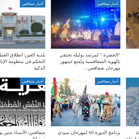
أخبار صفاقس
أخبار صفاقس
“الحضرة ” لمرشد بوليلة تحتفي
بلدية العين: انطلاق الع
بالهوية الصفاقسية وتُمتع جمهور
التحكم في منظومة الإنار
مهرجان صفاقس…
الذكية
أخبار صفاقس
أخبار صفاقس
د
برنامج الدورة 60 لمهرجان سيدي
صفاقس: الأستاذ منير بو
 إنجاح
منصور
ذمة الله