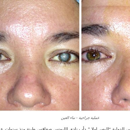
عملية جراحية – ماء العين
ونس الدولية “البصر اولا ” دأب نادي الليونس صفاقس طينة منذ سنوات ع