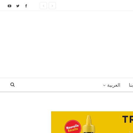
نا
العربية