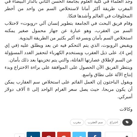
وجد العلماء في كلية العلوم بجامعة الحسن الثاني بالدار البيضاء في
المغرب طريقة أكثر أمانا لاستخلاص السم من واحد من أخطر
المخلوقات في العالم وأشدها فتكا.
وقام فريق البحث في الجامعة بتطوير إنسان آلي «روبوت» لاحتلاب
السم من العقرب، وهو عبارة عن جهاز محمول صغير يمكنه
استخلاص السم بأمان وبسرعة أكبر بكثير من الطريقة اليدوية.
ويقبض الروبوت، الذي يتم التحكم فيه عن بعد ويطلق عليه (في إي
إس 4)، على ذيل العقرب ويستخدم الكهرباء لتحفيز الغدد المسؤولة
عن السم لإطلاق عصارتها القاتلة، والتي يتم تخزينها بعد ذلك بأمان.
وينتظر الفريق الآن الحصول على الموافقة على براءة الاختراع وبدء
إنتاج الآلة على نطاق واسع.
ويقول الباحثون إن العمل القائم على استخلاص سم العقارب يمكن
أن يكون مربحا، حيث يصل سعر الغرام الواحد إلى 8 آلاف دولار
أميركي.
وكالات
اختراع
سم العقرب
مغرب