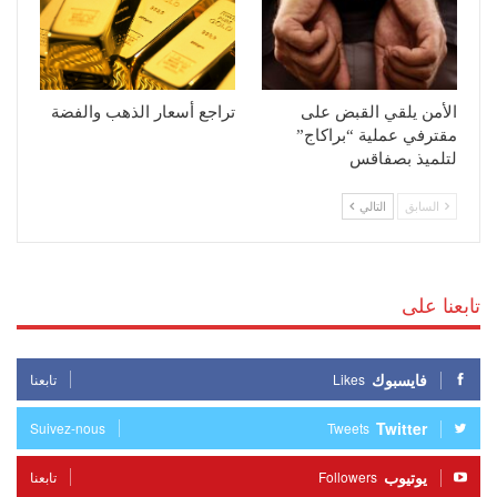
الأمن يلقي القبض على
تراجع أسعار الذهب والفضة
مقترفي عملية “براكاج”
لتلميذ بصفاقس
السابق
التالي
تابعنا على
فايسبوك
Likes
تابعنا
Twitter
Suivez-nous
Tweets
يوتيوب
Followers
تابعنا