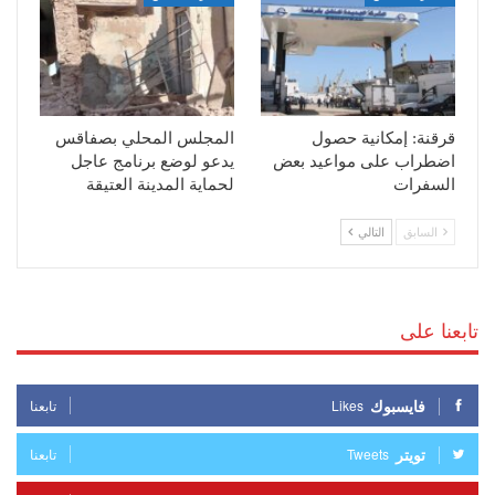
قرقنة: إمكانية حصول
المجلس المحلي بصفاقس
اضطراب على مواعيد بعض
يدعو لوضع برنامج عاجل
السفرات
لحماية المدينة العتيقة
السابق
التالي
تابعنا على
فايسبوك
Likes
تابعنا
تويتر
Tweets
تابعنا