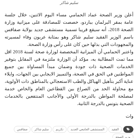
سليم شاكر
أعلن وزير الصحة عماد الحمامي مساء اليوم الاثنين، خلال جلسة
عامة بمقر البرلمان بباردو، خصصت للمصادقة على ميزانية وزارة
الصحة 2018، أنه سيقع قريبا تسمية مستشفى جديد بولاية صفاقس
باسم الوزير الفقيد سليم شاكر وهو بمثابة عربون وفاء لمسيرته
والمجهودات التي بذلها حين كان على رأس وزارة الصحة.
واعتبر الحمامي أن الميزانية المخصصة لوزارة صحة لسنة 2018 اقل
مما تمت المطالبة به، مؤكد أن الوزارة ملتزمة في المقابل بتوفير
الخدمات الصحية ذات جودة وضمان مبدأ المساواة بين جميع
المواطنين في الحق في الصحة، والتمييز الايجابي بين الجهات، وايلاء
عناية أكبر بتأهيل الهياكل والطب الاستعجالي بالمناطق ذات الأولوية،
مع محاولة الحد من الصراع بين القطاعين العام والخاص خدمة
لمصلحة المواطن بالدرجة الأولى والأجانب المنتفعين بالخدمات
الصحية بتونس بالدرجة الثانية.
وات
الفقيد
المستشفى الجامعي الجديد
تكريم
سليم شاكر
صفاقس
وزير الصحة