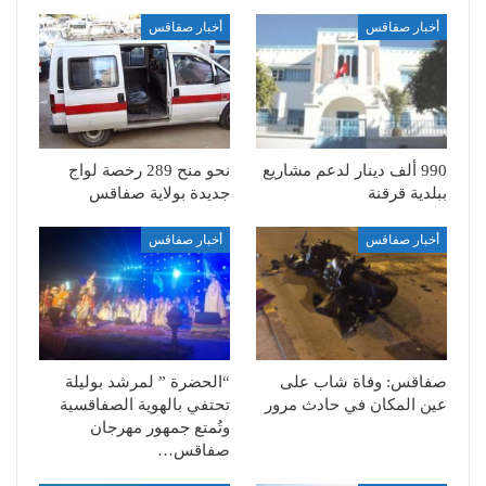
أخبار صفاقس
أخبار صفاقس
990 ألف دينار لدعم مشاريع
نحو منح 289 رخصة لواج
ببلدية قرقنة
جديدة بولاية صفاقس
أخبار صفاقس
أخبار صفاقس
صفاقس: وفاة شاب على
“الحضرة ” لمرشد بوليلة
عين المكان في حادث مرور
تحتفي بالهوية الصفاقسية
وتُمتع جمهور مهرجان
صفاقس…