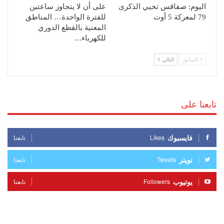
اليوم: صفاقس تحيي الذكرى
على أن لا يتجاوز ساعتين
79 لمعركة 5 أوت
للفترة الواحدة… المناطق
المعنية بالقطع الدوري
للكهرباء…
السابق
التالي
تابعنا على
فايسبوك
Likes
تابعنا
تويتر
Tweets
تابعنا
يوتيوب
Followers
تابعنا