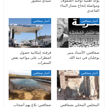
يؤكد أهمية توحيد الصفوف
سيدي منصور
ومواصلة إنجاح مسار البناء
القاعدي
أخبار صفاقس
أخبار صفاقس
صفاقس: الأستاذ منير
قرقنة: إمكانية حصول
بوجلبان في ذمة الله
اضطراب على مواعيد بعض
السفرات
أخبار صفاقس
أخبار صفاقس
المجلس المحلي بصفاقس
صفاقس: بلاغ يهم أصحاب