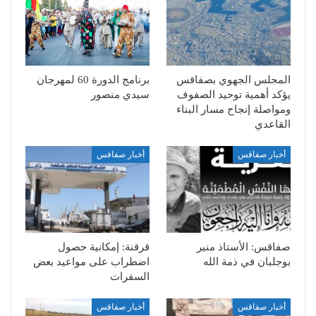
المجلس الجهوي بصفاقس
برنامج الدورة 60 لمهرجان
يؤكد أهمية توحيد الصفوف
سيدي منصور
ومواصلة إنجاح مسار البناء
القاعدي
أخبار صفاقس
أخبار صفاقس
صفاقس: الأستاذ منير
قرقنة: إمكانية حصول
بوجلبان في ذمة الله
اضطراب على مواعيد بعض
السفرات
أخبار صفاقس
أخبار صفاقس