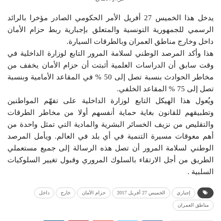
يدخل هذا الخميس 27 أفريل الأمر الحكومي الصادر مؤخرا بالرائد
الرسمي للجمهورية التونسية والمتعلق بإجبارية ربط حزام الأمان
داخل وخارج مناطق العمران وبالطرقات السيارة.
هذا وأكد المرصد الوطني لسلامة المرور التابع لوزارة الداخلية في
وقت سابق أن الدراسات العلمية أثبتت أن حزام الأمان يخفف من
مخاطر الحوادث بنسبة تصل إلى 50 % في المقاعد الأمامية وبنسبة
تصل إلى 75 % المقاعد الخلفي.
ويُعول هذا الهيكل التابع لوزارة الداخلية على تفهّم المواطنين
وتطبيقهم للقانون بغاية حماية أنفسهم أولا من مخاطر الطرقات
والتقليص من نزيف الخسائر البشرية والمادية التي تمثل واحدة من
أهم معوقات مسيرة التنمية في أي بلد في العالم. ويأمل المرصد
الوطني لسلامة المرور أن تصل هذه الرسالة إلى جميع مستعملي
الطريق من أجل الارتقاء بالسلوك المروري وقبول تغيير السلوكيات
السلبية .
إجباري
الخميس 27 أفريل 2017
حزام الأمان
خارج
داخل
مناطق العمران