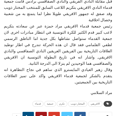
قبل مقابلة النادي الفريقي والنادي الصفاقسي برادس قامت جمعية
قدماء النادي الافريقي بتكريم اللاعب السابق للمنتخب المختار ذويب
وقد صفق له جمهور الافريقي طويلا نظرا لما يتمتع به من شعبية
وخصال اخلاقية
رئيس جمعية قدماء الافريقي مراد حمزة عبر عن سعادته بتكريم
لاعب كبير قدم الكثير للكرة التونسية في انتظار مبادرات اخرى لان
جمعية القدماء ستواصل نشاطها بكل جدية اما الناطق الرسمي
لطفي القلمامي فقد قال ان هذه الحركة تندرج في اطار توطيد
العلاقات التاريخية بين الفريقين العريقين النادي الصفاقسي والنادي
الافريقي, واشار انه في تاريخ البطولة التونسية ان الافريقي
والصفاقسي هما الوحيدين لم ينزلا الى الدرجة الثانية.
وقال زهير العيادي المايسترو الذي ساهم في نجاح التظاهرة انه
يتقدم بالشكر لجمعية قدماء الافريقي واكد على تميز العلاقات
التاريخية بين الجمعيتين.
مراد السلامي
الافريقي
المختار ذويب
تكرم
جمعية
قدماء