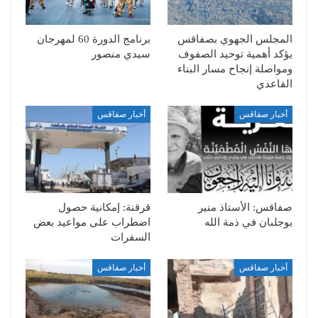
المجلس الجهوي بصفاقس
برنامج الدورة 60 لمهرجان
يؤكد أهمية توحيد الصفوف
سيدي منصور
ومواصلة إنجاح مسار البناء
القاعدي
أخبار صفاقس
أخبار صفاقس
صفاقس: الأستاذ منير
قرقنة: إمكانية حصول
بوجلبان في ذمة الله
اضطراب على مواعيد بعض
السفرات
أخبار صفاقس
أخبار صفاقس