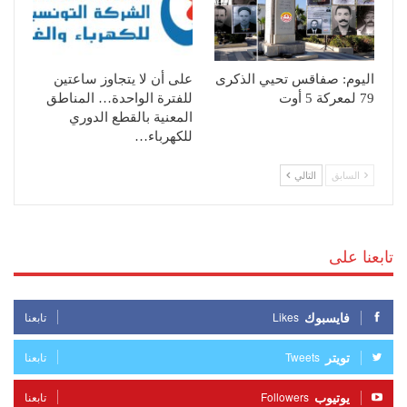
اليوم: صفاقس تحيي الذكرى
على أن لا يتجاوز ساعتين
79 لمعركة 5 أوت
للفترة الواحدة… المناطق
المعنية بالقطع الدوري
للكهرباء…
السابق
التالي
تابعنا على
فايسبوك
Likes
تابعنا
تويتر
Tweets
تابعنا
يوتيوب
Followers
تابعنا