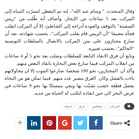
وقال المتحدث ” وسام عبد الله”، إنه تم التفطن لتسرّب المياه إلى
المركب بعد 5 ساعات من الإبحار. وأضاف أنه طُلب من “ريس
السفينة” بالتوقف والعودة أدراجه إلى الشاطئ، إلا أن المركب انقلب
فجأة مضيفا “أن الريس قام بقلب المركب”، بحسب شهادته، بعد أن
سارع مجتازون على متن المركب بالاتصال بالسلطات التونسية
“الحاكم”، بحسب تعبيره.
وتابع أن فرق الانقاذ التابعة للسلطات وصلت بعد نحو 5 أو 4 ساعات
من انقلاب المركب فيما سارع بعض البحارة بانقاذ البعض منهم.
وأكد أن المجتازين، نحو 180 شخصا، صارعوا الموت إلا ان محاولاتهم
باءت بالفشل وكان الغرق مصير عدد منهم فيما تمكن هو من النجاة
بفضل قطعة خشب تشبّث بها وبقي ممسكا بها نحو 9 ساعات في
عرض البحر الى حين انقاذه لتكتب له الحياة من جديد.
المركب
صفاقس
غرق
قرقنة
Share