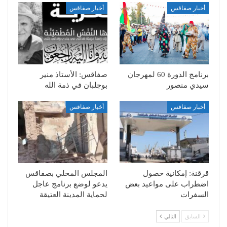
أخبار صفاقس
أخبار صفاقس
برنامج الدورة 60 لمهرجان
صفاقس: الأستاذ منير
سيدي منصور
بوجلبان في ذمة الله
أخبار صفاقس
أخبار صفاقس
قرقنة: إمكانية حصول
المجلس المحلي بصفاقس
اضطراب على مواعيد بعض
يدعو لوضع برنامج عاجل
السفرات
لحماية المدينة العتيقة
السابق
التالي