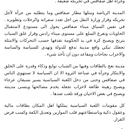
وجرأة اهل صفاقس في تحريكه ضعيفة .
المدينة الرياضة ومثلها مطار صفاقس وما يتطلبه من جرأة لأجل
تحريكه وقرار وزارة النقل من اجل تعدد سفراته والرحلات وتطويره .
في نفس السياق ميناء صفاقس يحول الى مستودع لاستقبال
الحاويات وتفرغ السلع على مستوى ميناء رادس وقرار غلق السياب
يترنح ويصبح كرة في يد الحكومة تقذفها حسب التحركات والامثلة
تجعلك تبكي واقع مدينة تدفع للدولة وتهدي للسياسة والساسة
والاحزاب نجاحات ومقاعد دون ان تأخذ شيء .
مدينة تعج بالطاقات وفيها من الشباب نوابغ وذكاء وقدرة على الخلق
والابتكار وجرأة في صناعة الثروة الا ان السياسة لا تستهوي الناس
في صفاقس وحتى من دخل اللعبة السياسية يسير بسيقان عرجاء
ويصبح رهينة طائعة لاحزاب تجعله يخدم مصالحها وينسى مدينته
ويصبح في بعض الاحيان ورقة تلعب ضدها .
كل مقومات اللعبة السياسية يملكها اهل المكان بطاقات مالية
وعقول ذكية وباستطاعتهم قلب الموازين وتعديل الكفة وكسب فرض
القرار.