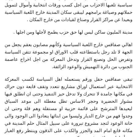
سياسية تلعبها الاحزاب من اجل كسب ورقات انتخابية وأموال لتمويل
حملاتهم وصياغة برامجهم ليبقى سكان المدينة خارج اللعبة السياسية
وبعيدا عن مراكز القرار وصناع لقيادات من خارج المكان .
مدينة المليون ساكن ليس لها حق حزب يطمح لأجلها ومن اجلها .
اهالي صفاقس خارج اللعبة السياسية وكأنهم مصابون بعقم يجعل من
الجهة لا تلد رجل باستطاعته قلب الاوراق او مجموعة تتقن السياسة
وتفرض الحل وتصنع القرار وتدخل المعركة من اجل اخراج عاصمة
الجنوب من دائرة التهميش والوعود الزائفة.
تبقى صفاقس حقل ورقم يستعمله اهل السياسة لكسب المعركة
الانتخابية عبر استعمال اوراق مشاريع تتعدد وتقف قابعة دون حراك
في مكانها جامدة لا تتحرك ولا تدخل حيز التنفيذ وحتى ان انطلق فيها
مشوار الحضيرة وحجر الاساس تظل معطلة الى موعد السباق
ليعيدها المترشح على قائمة حزبية او مستقلة وهم قلة وحتى ان
وجدوا فهم من خارج الديار وليسوا من ابنائها ينعادوا الى الوجود والى
خانة الوعود لتجد مشروع تبرورة على سبيل المثال حلم المدينة في
مكانه قابع امام المد والجزر والكذب على الذقون وينتظر رفع الغبار