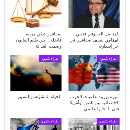
المناضل الحقوقي فتحي
صفاقس تبكي مربية
الهمّامي ينصف صفاقس في
فاضلة… بين ظلم القانون
آخر إصدارته
وصمت العدالة
القراء يكتبون
القراء يكتبون
أميرة بوزيد: تداعيات الحرب
الحياة المشوّهة والتسيير
الاقتصادية بين الصين وأمريكا
على النظام العالمي
القراء يكتبون
القراء يكتبون