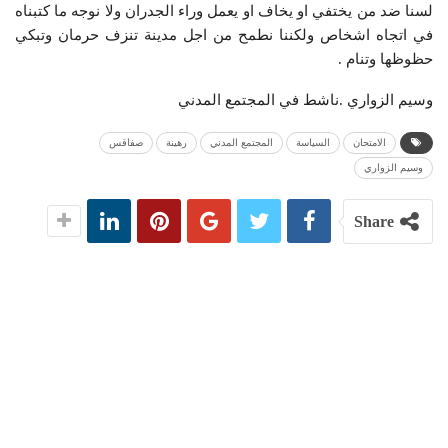
لسنا ضد من يختفي او يخاف او يعمل وراء الجدران ولا نوجه ما كتبناه
في اتجاه اشخاص ولكننا نطمح من اجل مدينة تنزف حرمان وتبكي
حظوظها وتنام .
وسيم الزواري .ناشط في المجتمع المدني
الامتحان
السياسة
المجتمع المدني
رهينة
صفاقس
وسيم الزواري
Share