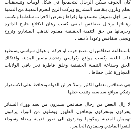
كأن الخوف يسكن الرجال ليتجمعوا في شكل لوبيات وتنسيقيات
تحلم وبارون يتقاسم المشاريع ويركب الريح لتحرم المدينة من التنمية
و من اجل تهميش معتمدياتها وقراها وتفرض الاحزاب سلطتها وتكسب
رهاناتها برجال صفاقس ليبقى كسب رهان الاقلاع خارج الدائرة
وحرمانها من حق التنمية الحقيقية مفقود لتذهب المشاريع وتروح
وتجني صفاقس وعودا لا تنفذ .
باستطاعة صفاقس ان تصنع حزب او حركة او هيكل سياسي يستطيع
قلب اللعبة وكسب مواقع وكراسي وتحديد مصير المدينة وافتكاك
الحق وصناعة التنمية الحقيقية وخلق قاطرة تجر باقي الولايات
المجاورة على خطاها .
هي صفاقس تعطي الكثير وتملأ خزائن الدولة وتحافظ على الاستقرار
وتبكي مواقع سياسية وتندب حظها .
لا زال البعض من رجال صفاقس يسيرون من بعيد ووراء الستائر
يحركون ويتحركون ويخافون الظهور ويضلون من الوراء يركبون
تهميش المدينة ويبكونها ويعودون الى صور قديمة بيضاء وسوداء
لينعوا الماضي ويفقدون الحاضر .