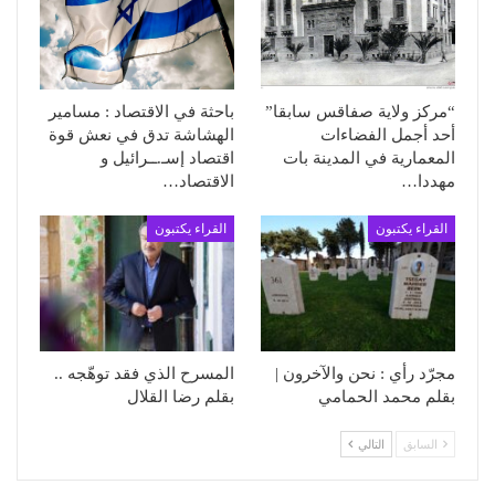
“مركز ولاية صفاقس سابقا”
باحثة في الاقتصاد : مسامير
أحد أجمل الفضاءات
الهشاشة تدق في نعش قوة
المعمارية في المدينة بات
اقتصاد إسـ.ــرائيل و
مهددا…
الاقتصاد…
القراء يكتبون
القراء يكتبون
مجرّد رأي : نحن والآخرون |
المسرح الذي فقد توهّجه ..
بقلم محمد الحمامي
بقلم رضا القلال
السابق
التالي