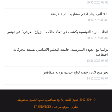
2026-08-08 09:35
990 ألف دينار لدعم مشاريع ببلدية قرقنة
2026-08-08 08:34
اتحاد المرأة التونسية يكشف عن تعدّد حالات “الزواج العرفي” في تونس
2026-08-07 20:17
تزامنا مع العودة المدرسية: جامعة التعليم الاساسي تستعد لتحركات
احتجاجية
2026-08-07 15:36
نحو منح 289 رخصة لواج جديدة بولاية صفاقس
2026-08-07 14:12
© 2012-2024 حقوق النشر تاريخ صفاقس، جميع الحقوق محفوظة.
تطوير الموقع من قبل
IT SERVICES