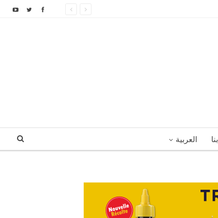
نا
العربية