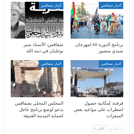
أخبار صفاقس
أخبار صفاقس
برنامج الدورة 60 لمهرجان
صفاقس: الأستاذ منير
سيدي منصور
بوجلبان في ذمة الله
أخبار صفاقس
أخبار صفاقس
قرقنة: إمكانية حصول
المجلس المحلي بصفاقس
اضطراب على مواعيد بعض
يدعو لوضع برنامج عاجل
السفرات
لحماية المدينة العتيقة
السابق
التالي