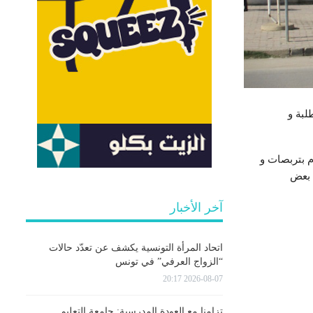
لبة
و
م بتربصات و
 بعض
آخر الأخبار
اتحاد المرأة التونسية يكشف عن تعدّد حالات
“الزواج العرفي” في تونس
2026-08-07 20:17
تزامنا مع العودة المدرسية: جامعة التعليم