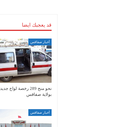
قد يعجبك ايضا
أخبار صفاقس
نحو منح 289 رخصة لواج جديد
بولاية صفاقس
أخبار صفاقس