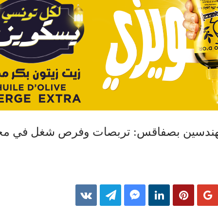
لمهندسين بصفاقس: تربصات وفرص شغل في مج