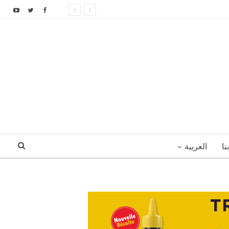
نا
العربية