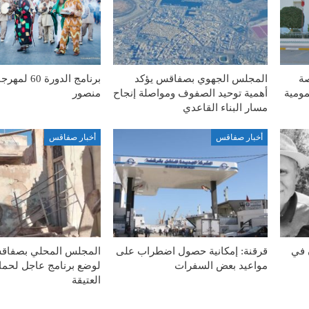
صة
المجلس الجهوي بصفاقس يؤكد
برنامج الدورة
مومية
أهمية توحيد الصفوف ومواصلة إنجاح
منصور
مسار البناء القاعدي
أخبار صفاقس
أخبار صفاقس
 في
قرقنة: إمكانية حصول اضطراب على
المجلس المحلي بصفاق
مواعيد بعض السفرات
لوضع برنامج عاجل لحماي
العتيقة