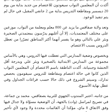
أكدت أن المعلمين النواب سيعودون للاعتصام من جديد بداية من يوم
20 ديسمبر ومقاطعة التدريس بداية من 2 جانفي المقبل، في حال لم
يتم تنفيذ الوعود.
وتعد ولاية صفاقس ما يزيد عن 800 معلم ومعلمة من النواب، موزعين
على مختلف المعتمديات، إلا أن أغلبهم يدرّسون بمعتمدتي الصخيرة
وبئر علي بالتالي وهو ما يفسر أنهما أكثر المناطق تضرّرا من تعطل
الدروس بسبب الاعتصام.
وبخصوص وضعية المدارس التي تعطلت فيها الدروس، وهي بالأساس
مجموعة من المدارس الابتدائية بالصخيرة وبئر علي وبدرجة أقل
الحنشة وجبنيانة، أكدت الناطقة باسم الاعتصام أن المعلمين النواب
الذين كانوا في حالة اعتصام ومقاطعة للدروس سيقومون بحصص
تدارك، وسيتم الشروع في ذلك حالا حسب فراغات الجداول وفي
عطل نهاية الأسبوع.
من جانبه، اعتبر المندوب الجهوي للتربية بصفاقس، محمد بن جماعة،
في تصريح لمراسل (وات) بالجهة، أن الوضعية مسوّاة ولا جدال فيها
وفق الاتفاق 8 ماي، مؤكدا أن القائمات محددة ولا وجود لأي تأخير