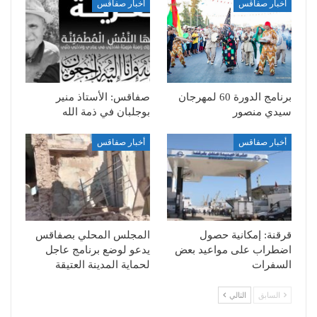
أخبار صفاقس
أخبار صفاقس
برنامج الدورة 60 لمهرجان
صفاقس: الأستاذ منير
سيدي منصور
بوجلبان في ذمة الله
أخبار صفاقس
أخبار صفاقس
قرقنة: إمكانية حصول
المجلس المحلي بصفاقس
اضطراب على مواعيد بعض
يدعو لوضع برنامج عاجل
السفرات
لحماية المدينة العتيقة
السابق
التالي