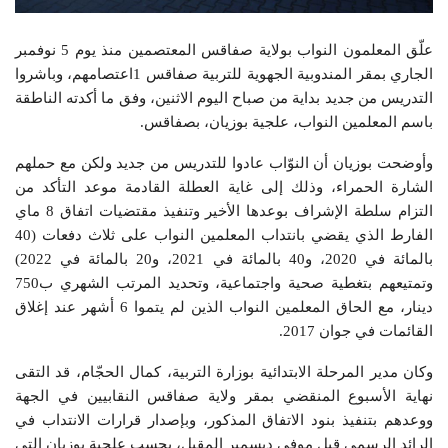
علّق المعلمون النواب بولاية صفاقس المعتصمين منذ يوم 5 نوفمبر
الجاري بمقر المندوبية الجهوية للتربية صفاقس 1اعتصامهم، وباشروا
التدريس من جديد بداية من صباح اليوم الاثنين، وفق ما أكدته الناطقة
باسم المعلمين النواب، علجية بوزيان، بصفاقس.
وأوضحت بوزيان أن النوّاب عادوا للتدريس من جديد ولكن مع حملهم
الشارة الحمراء، وذلك إلى غاية العطلة القادمة موعد التأكد من
التزام سلطة الإشراف بوعدها الأخير وتنفيذ مقتضيات اتفاق 8 ماي
الفارط الذي يقضي بانتداب المعلمين النواب على ثلاث دفعات (40
بالمائة في 2020، و40 بالمائة في 2021، و20 بالمائة في 2022)
وتمتيعهم بتغطية صحية واجتماعية، وتحديد المرتب الشهري ب750
دينار، مع الحاق المعلمين النواب الذين لم يتموا 6 أشهر عند إغلاق
القائمات في جوان 2017.
وكان مدير المرحلة الابتدائية بوزارة التربية، كمال الحجّام، قد التقى
نهاية الأسبوع المنقضي بمقر ولاية صفاقس النقابيين في الجهة
ووعدهم بتنفيذ بنود الاتفاق المذكور، وبإصدار قرارات الانتداب في
الرائد الرسمي قبل موفى ديسمبر المقبل، بحسب علجية بوزيان التي