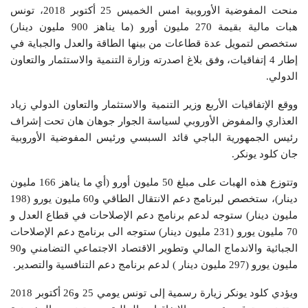
منحت المفوضية الأوروبية امس الخميس 25 أكتوبر 2018، تونس
هبات مالية بقيمة 270 مليون أورو (ما يناهز 900 مليون دينار)
ستخصص لتمويل عدة قطاعات من بينها الطاقة والعدل والجباية في
إطار 4 إتفاقيات، وفق بلاغ اصدرته وزارة التنمية والاستثمار والتعاون
الدولي.
ووقع الإتفاقيات الأربع وزير التنمية والاستثمار والتعاون الدولي زياد
العذاري والمفوض الأوروبي لسياسة الجوار جوهان هان تحت إشراف
رئيس الجمهورية الباجي قائد السبسي ورئيس المفوضية الأوروبية
جان كلود يونكر.
وتتوزع هذه الهبات على مبلغ 50 مليون أورو (أي ما يناهز 166 مليون
دينار)، ستخصص لبرنامج دعم الانتقال الطاقي و60 مليون يورو (198
مليون دينار) ستوجه لدعم برنامج دعم الإصلاحات في قطاع العدل و
70 مليون يورو (231 مليون دينار) ستوجه الى برنامج دعم الإصلاحات
الجبائية والاندماج المالي وتطوير الاقتصاد الاجتماعي التضامني و90
مليون يورو (297 مليون دينار ) لدعم برنامج دعم التنافسية والتصدير.
ويؤدي كلود يونكر زيارة رسمية إلى تونس يومي 25 و26 أكتوبر 2018