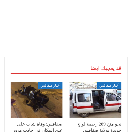
قد يعجبك ايضا
أخبار صفاقس
أخبار صفاقس
نحو منح 289 رخصة لواج
صفاقس: وفاة شاب على
جديدة بولاية صفاقس
عين المكان في حادث مرور