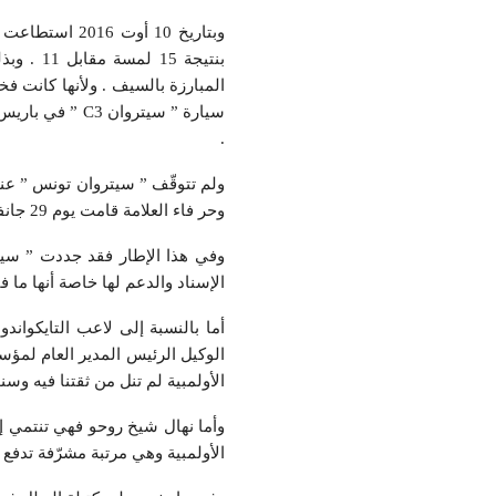
وبتاريخ 10 أو
بنتيجة 5
المبارزة بالسيف . ولأنها كانت فخ
.
ولم تتوقّف ” سيتروان تونس ” عند
وحر فاء العلامة قامت يوم 29 جانفي 2018 بالكشف عن ” أبطال سيتروان ” الجدد بكثير من الفخر والعزيمة والإصرار.
وفي هذا الإطار فقد جددت ” سيتر
الإسناد والدعم لها خاصة أنها ما ف
أما بالنسبة إلى لاعب التايكوان
الأولمبية لم تنل من ثقتنا فيه وسن
الأولمبية وهي مرتبة مشرّفة تدفع 