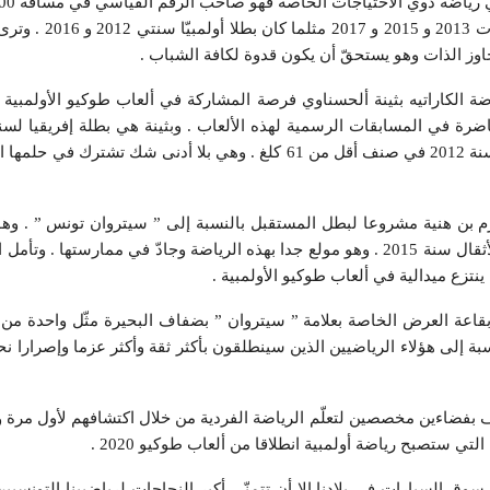
و 1500 متر وهو بطل العالم سنوات 3
تجاوز الذات وهو يستحقّ أن يكون قدوة لكافة الشباب .
المركز الثاني في بطولة العالم لسنة 2012 في صنف أقل من 61 كلغ . وهي بلا أدنى شك ت
رم بن هنية مشروعا لبطل المستقبل بالنسبة إلى ” سيتروان تونس ” . و
الخامس في بطولة العالم لرفع الأثقال سنة 2015 . وهو مولع جدا بهذه الرياضة وجادّ في ممارستها 
تزع ميدالية في ألعاب طوكيو الأولمبية .
بقاعة العرض الخاصة بعلامة ” سيتروان ” بضفاف البحيرة مثّل واحدة م
سبة إلى هؤلاء الرياضيين الذين سينطلقون بأكثر ثقة وأكثر عزما وإصرارا نحو
وف بفضاءين مخصصين لتعلّم الرياضة الفردية من خلال اكتشافهم لأول مرة
لتي ستصبح رياضة أولمبية انطلاقا من ألعاب طوكيو 2020 .
وق السيارات في بلادنا إلا أن تتمنّى أكبر النجاحات لرياضيينا التونسيي