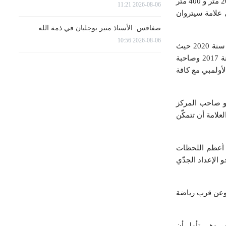
وفي ما يخص وليد كتيلة البطل في رياضة ذوي الاحتياجات الخاصة فهو صاحب الرقم القياسي في مسافة 200 متر و 400 متر
2026-08-06 11:21
201 و 2015 و 2017 مثلما كان بطلا أولمبيّا سنتي 2012 و 2016 . وترى علامة سيتروان
صفاقس: الأستاذ منير بوجلبان في ذمة الله
2026-08-06 10:56
وستكون للبطلة التونسية في رياضة الكاراتيه بثينة ألحسناوي فرصة المشاركة في ألعاب طوكيو الأولمبية سنة 2020 حيث
ستكون هذه الرياضة لأول مرة حاضرة في المسابقات الرسمية لهذه الألعاب . وبثينة هي بطلة إفريقيا لسنة 2017 وصاحبة
شترك في حلمها الأولمبي مع كافة
هو صاحب المركز
. وتأمل العلامة أن تتمكّن
ن أعظم اللحظات
 الإعداد الجدّي
 وعن قرب رياضة
ن . وهي تأمل أن