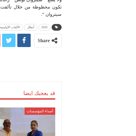
تكون محظوظة من خلال تألقت جدي
سيتروان “.
2020
أبطال
الألعاب الأولمبية
Share
قد يعجبك ايضا
أصداء المؤسسات