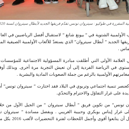
فية المقررة في طوكيو : سيتروان تونس تقدّم فريقها الجديد لأبطال سيتروان لسنة 2020
 الأولمبية الشتوية في ” بيونغ شانغ ” لاستقبال أفضل الرياضيين في العال
ا الجديد ” أبطال سيتروان” الذي يستعدّ للألعاب الأولمبية الصيفية ال
لعلامة الأولى التي أطلقت مبادرة المسؤولية الاجتماعية للمؤسسات 
توى في الرياضة الفردية إلى أن تعيش التجربة مرة أخرى. وبذلك أو
امرتهم الأولمبية بالرغم من جملة الصعوبات المادية والبشرية .
ة كعنصر تنمية اجتماعي وتربوي في البلاد فقد اختارت ” سيتروان تونس” أن
دة على غرار التفاؤل والاحترام والتحدّي.
هت ” سيتروان تونس” من تكوين فريق ” أبطال سيتروان ” من الجيل الأول من
 على غرار إيناس بوبكري وحبيبة الغريبي . وبفضل مساندة ” سيتروان 
المولعون بهؤلاء الرياضيين الأبطال 