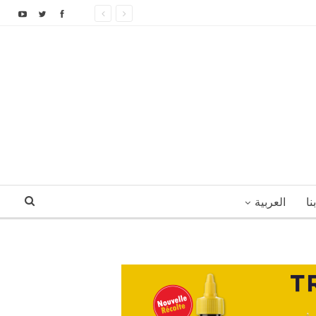
نا
العربية