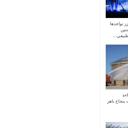
ة تعزز تواجدها
تين
الطبيعي…
ءة
 بنجاح باهر