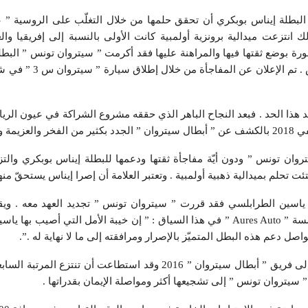
ت 2016 استطاعت البطلة إيناس بوبكري أن تحقق حلمها من خلال التغلّب على الروسية ”
1 لمسة مقابل 11 . وبذلك انتزعت ميدالية برونزية أولمبية كانت الأولى بالنسبة إلى إفريقيا
ورة بوضع ثقتها فيها والمراهنة عليها فقد أكرمت ” سيتروان تونس ” البطل
 هذا الحد . فبعد النجاح الباهر الذي حققه مشروع الشراكة في عيون الريا
وان تونس ” ودون أيّة مفاجأة ثقتها ودعمها للبطلة إيناس بوبكري والت
تئت تحلم بميدالية ذهبية أولمبية . وتعتبر العلامة أن إصرا إيناس يستحقّ منه
دو ياسين الطرابلسي فقد قررت ” سيتروان تونس ” تجديد العهد معه . وي
الوكيل الرئيس المدير العام لمؤسسة ” Aures Auto ” في هذا السياق : ” إن خيبة الأمل التي أص
واصل دعم هذه البطل المتميّز بالإصرار ومرافقته إلى ما لا نهاية له .”.
وأما نهال شيخ روحو فهي تنتمي إلى فريق ” أبطال سيتروان ” 2016 وقد استطاعت أن تن
” سيتروان تونس ” إلى تشجيعها أكثر ومواصلة الإيمان بقدراتها .