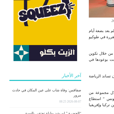
م بعد بضعة أيام
مقررة في طوكيو
من خلال تكوين
فت بوعودها في
آخر الأخبار
 تساند الرياضة
صفاقس: وفاة شاب على عين المكان في حادث
 خلال مجموعة من
مرور
تونس ” استطاع
2026-08-07 08:25
أن يتابعوا أقوى وأجمل اللحظات لفترة التحضيرات لألعب 2016 بكل من تركيا وإفريقيا
“الحضرة ” لمرشد بوليلة تحتفي بالهوية