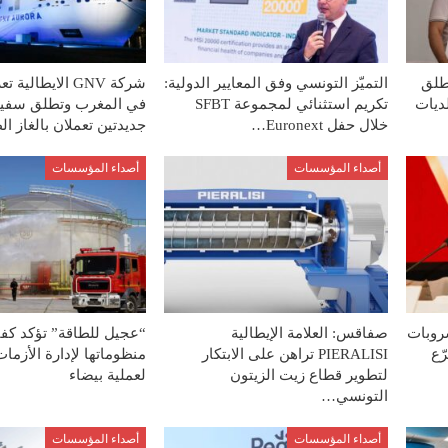
طلق
التميّز التونسي وفق المعايير الدولية:
شركة GNV الايطالي
لديات
تكريم استثنائي لمجموعة SFBT
في المغرب وتطلق سفين
خلال حفل Euronext…
جديدتين تعملان بالغاز 
أصداء المؤسسات
أصداء المؤسسات
روبات
صفاقس: العلامة الإيطالية
“عجيل للطاقة” تؤكد كفا
ّع
PIERALISI تراهن على الابتكار
منظوماتها لإدارة الأزمات
لتطوير قطاع زيت الزيتون
لعملية بيضاء
التونسي…
أصداء المؤسسات
أصداء المؤسسات