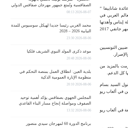
الصفاقسية وتُمتع جمهور مهرجان صفاقس الدولي
 عائدة شاناييفا ”
2026-08-07 08:13
 والعالم العربي في
ة إيناس وأهدتها
محمد الغربي رئيسا جديدا لهيكل سوسيوس للمدة
سيارة ” سيتروان C3 ” في باريس . تم الإعلان عن المفاجأة من خلال إطلاق سيارة ” سيتروان س 3 ” في شهر جانفي 2017
النيابية 2026 – 2028
2026-08-06 23:30
ضيين التونسيين
موعد ذكرى المولد النبوي الشريف فلكيا
2026-08-06 20:48
زمت بالمزيد من
بلدية العين: انطلاق العمل بمنصة التحكم في
ا كل الدعم.
منظومة الإنارة العمومية الذكية
2026-08-06 20:10
قول السيد بسام
يب بها ياسين في ألعاب ريو
المجلس الجهوي بصفاقس يؤكد أهمية توحيد
الصفوف ومواصلة إنجاح مسار البناء القاعدي
تزع المرتبة السابعة في ألعاب ريو
2026-08-06 13:32
برنامج الدورة 60 لمهرجان سيدي منصور