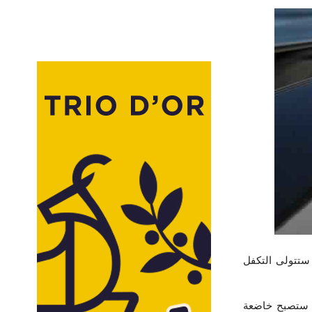
ة ستتولى التكفل
ة ستصبح خاضعة