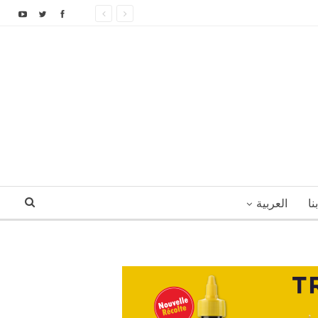
نا
العربية