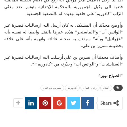
أكد لنا رجل الأعمال معز مزالي أنه رفع في الأيام القليلة الماضية
قضية الى وكيل الجمهورية بالمحكمة الإبتدائية بتونس ضد مغنّي
الرّاب “كادوريم”على خلفية تهديده له بالتصفية الجسدية.
وأوضح محدّثنا أن المشتكى به كان أرسل اليه ارساليات قصيرة عبر
“الواتس آب” و”الماسنجر” هدّده عبرها بالقتل واصفا له نفسه بأنه
“عزرائيل” وبأنه” سيفتك به صحبة عائلته واتهمه بأنه على علاقة
بخطيبته نسرين بن علي.
وأضاف محدثنا أن نسرين بن علي أرسلت اليه ارساليات قصيرة عبر
“السنابشات” و”الواتس آب” وحذّرته من “كادوريم” “.
“الصباح نيوز”
القتل
رجل اعمال
كادوريم
نسرين بن علي
Share