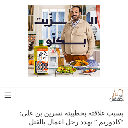
بسبب علاقتة بخطيبته نسرين بن علي:
“كادوريم ” يهدد رجل اعمال بالقتل