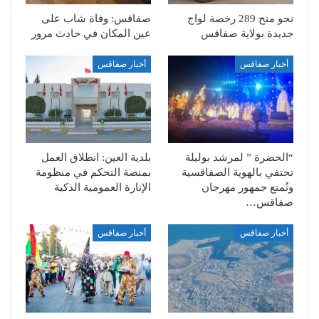
نحو منح 289 رخصة لواج
صفاقس: وفاة شاب على
جديدة بولاية صفاقس
عين المكان في حادث مرور
أخبار صفاقس
أخبار صفاقس
“الحضرة ” لمرشد بوليلة
بلدية العين: انطلاق العمل
تحتفي بالهوية الصفاقسية
بمنصة التحكم في منظومة
وتُمتع جمهور مهرجان
الإنارة العمومية الذكية
صفاقس…
أخبار صفاقس
أخبار صفاقس