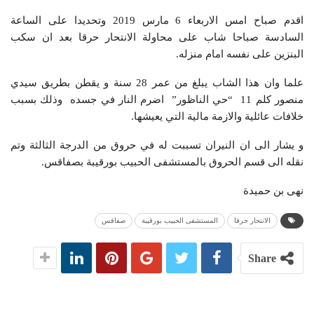
اقدم صباح امس الاربعاء 6 مارس 2019 وتحديدا على الساعة
السادسة صباحا شاب على محاولة الانتحار حرقا بعد ان سكب
البنزين على نفسه امام منزله.
علما وان هذا الشاب يبلغ من عمر 28 سنة و يقطن بطريق سيدي
منصور كلم 11 “حي الناظور” اضرم النار في جسده وذلك بسبب
خلافات عائلية والازمة مالية التي يعيشها.
و يشار الى ان النيران تسببت له في حروق من الدرجة الثالثة وتم
نقله الى قسم الحروق بالمستشفى الحبيب بورقيبة بصفاقس.
نهى بن حميدة
الانتحار حرقا
المستشفى الحبيب بورقيبة
صفاقس
Share