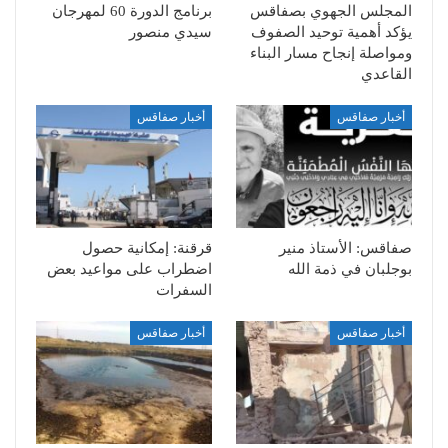
المجلس الجهوي بصفاقس
برنامج الدورة 60 لمهرجان
يؤكد أهمية توحيد الصفوف
سيدي منصور
ومواصلة إنجاح مسار البناء
القاعدي
أخبار صفاقس
أخبار صفاقس
صفاقس: الأستاذ منير
قرقنة: إمكانية حصول
بوجلبان في ذمة الله
اضطراب على مواعيد بعض
السفرات
أخبار صفاقس
أخبار صفاقس