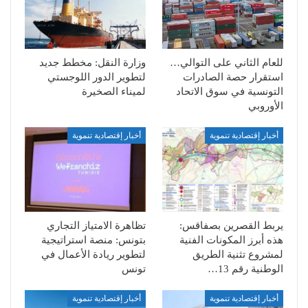
للعام الثاني على التوالي…
وزارة النقل: مخطط جديد
استقرار حصة الصادرات
لتطوير الدور اللوجستي
التونسية في سوق الاتحاد
لميناء الصخيرة
الأوروبي
أخبار إقتصادية تنموية
أخبار إقتصادية تنموية
يربط القصرين بصفاقس:
تظاهرة الامتياز التجاري
هذه أبرز المكونات الفنية
بتونس: منصة استراتيجية
لمشروع تثنية الطريق
لتطوير ريادة الأعمال في
الوطنية رقم 13…
تونس
أخبار إقتصادية تنموية
أخبار إقتصادية تنموية