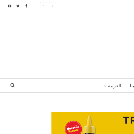
نا
العربية