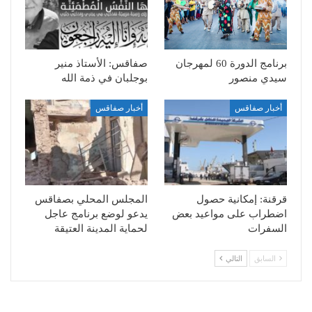
برنامج الدورة 60 لمهرجان
صفاقس: الأستاذ منير
سيدي منصور
بوجلبان في ذمة الله
أخبار صفاقس
أخبار صفاقس
قرقنة: إمكانية حصول
المجلس المحلي بصفاقس
اضطراب على مواعيد بعض
يدعو لوضع برنامج عاجل
السفرات
لحماية المدينة العتيقة
السابق
التالي