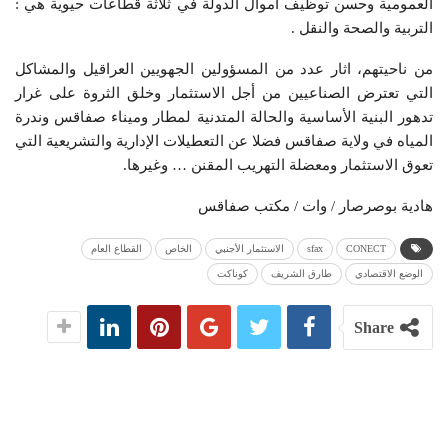
العمومية وحسن توظيف أموال الدولة في ثلاثة قطاعات حيوية هي :
التربية والصحة والنقل .
من ناحيتهم، اثار عدد من المسؤولين الجهويين العراقيل والمشاكل
التي تعترض الصناعيين من أجل الاستثمار وخلق الثروة على غرار
تدهور البنية الأساسية والحالة المتدنية لمطار وميناء صفاقس وندرة
المياه في ولاية صفاقس فضلا عن التعطيلات الإدارية والتشريعية التي
تعوق الاستثمار ومعضلة التهريب المقنن … وغيرها.
هادية بوصرصار / وات / مكتب صفاقس
CONECT
sfax
الاستثمار الأجنبي
الخاص
القطاع العام
الوضع الاقتصادي
طارق الشريف
كوناكت
Share