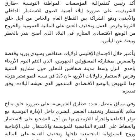
أكد رئيس كنفدرالية المؤسسات المواطنة التونسية «طارق
الشريف»، على ضرورة إيلاء أهمية قصوى للاستثمار الداخلي
والأجنبي ودفع الشراكة بين القطاع العام والخاص من أجل خلق
الثروة وفرص العمل وتخفيف العبئ على المالية العمومية والخروج
من الوضع الاقتصادي المتأزم في البلاد الذي أصبح ينذر بالخطر
ويبعث عن اليأس.
وأعتبر خلال الاجتماع الإقليمي لولايات صفاقس وسيدي بوزيد وقفصة
والقصرين بمشاركة المسؤولين الجهويين، الذي التئم اليوم الأربعاء
بإحدى النزل وسط مدينة صفاقس للتحاور حول مشاريع التنمية
وفرص الاستثمار بالولايات الأربع، «ان 2،5 في نسبة النمو تعتبر هزيلة
جدا للنهوض بالوضع الاقتصادي المتدهور الذي تعيشه البلاد»، وفق
تقديره.
وفي سياق متصل، شدد «طارق الشريف»، على ضرورة خلق مناخ
ملائم للاستثمار وتخفيف العنصر البشري داخل الإدارة التونسية مع
توفر الكفاءة والجرأة اللازمتان بها من أجل التشجيع على الاستثمار
والحفاظ على القدرة التنافسية للمؤسسة والاشتغال على الإنتاجية
وروح المسؤولية المجتمعية داخلها وتخفيف العبء على المالية