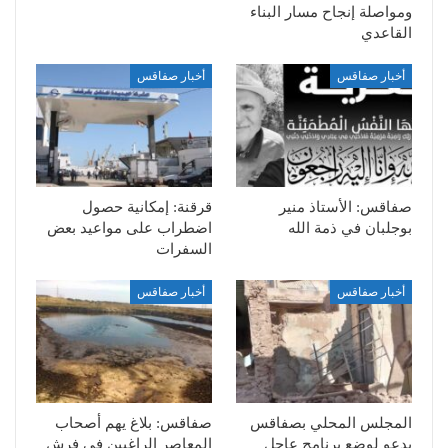
ومواصلة إنجاح مسار البناء
القاعدي
أخبار صفاقس
أخبار صفاقس
صفاقس: الأستاذ منير
قرقنة: إمكانية حصول
بوجلبان في ذمة الله
اضطراب على مواعيد بعض
السفرات
أخبار صفاقس
أخبار صفاقس
المجلس المحلي بصفاقس
صفاقس: بلاغ يهم أصحاب
يدعو لوضع برنامج عاجل
المعاصر الراغبين في فرش