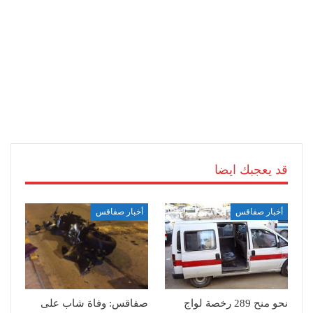
قد يعجبك ايضا
أخبار صفاقس
أخبار صفاقس
نحو منح 289 رخصة لواج
صفاقس: وفاة شاب على