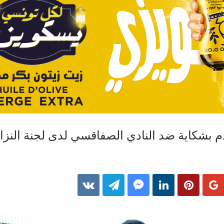
دم بشكاية ضد النادي الصفاقسي لدى لجنة النز