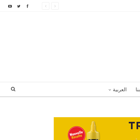
نا
العربية