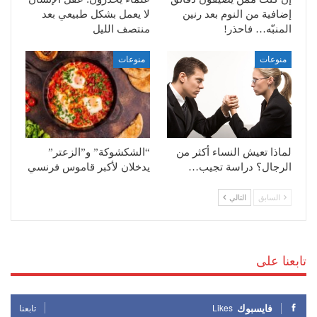
إضافية من النوم بعد رنين
لا يعمل بشكل طبيعي بعد
المنبّه… فاحذر!
منتصف الليل
منوعات
منوعات
لماذا تعيش النساء أكثر من
“الشكشوكة” و”الزعتر”
الرجال؟ دراسة تجيب…
يدخلان لأكبر قاموس فرنسي
السابق
التالي
تابعنا على
فايسبوك
Likes
تابعنا