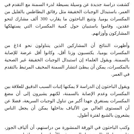
كشفت دراسة جديدة عن وسيلة بسيطة لدرء السمنة مع التقدم في
العمر، باستبدال الوجبات الخفيفة مثل رقائق البطاطس بالقليل من
المكسرات يوميا. وتتبع الباحثون ما يقارب 300 ألف مشارك لنحو
عقدين، وقاموا باستبيان حول كمية المكسرات التي يستهلكها
المشاركون وأوزانهم.
وأظهرت النتائج أن المشاركين الذين يتناولون نحو 14غ من
المكسرات يوميا، يكتسبون وزنا أقل، وكانوا أقل عرضة للإصابة
بالسمنة. ويقول العلماء إن استبدال الوجبات الخفيفة غير الصحية
بالمكسرات، يمكن أن يبطئ انتشار السمنة المخيف المرتبط بالتقدم
في العمر.
ويقول الباحثون إن الدراسة لا يمكنها إثبات السبب الدقيق للعلاقة بين
المكسرات وعدم الإصابة بالسمنة، لكنهم يشيرون إلى أن مضغ
المكسرات يستغرق جهدا أكبر من تناول الوجبات السريعة، فضلا عن
أن المستوى العالي من الألياف بداخلها يمكن أن يجعل الناس
يشعرون بالشبع لفترة أطول.
وكتب الباحثون في الورقة المنشورة من دراستهم، أن ألياف الجوز،