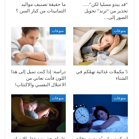
“قد يبدو مسليا لكن”….
ما حقيقة تصنيف مواليد
تحذير من “ترند” تحويل
الثمانينات من كبار السن ؟
الصور إلى…
منوعات
منوعات
5 مكملات غذائية تهمّكم في
دراسة: إذا كنت تميل إلى هذا
الشتاء
اللون فأنت تعاني من
الاعتلال النفسي والاكتئاب!
منوعات
منوعات
إن كنت ممّن يُضيفون دقائق
علماء يحذرون: عقل الإنسان