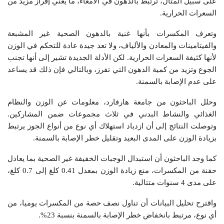
على سبيل المثال، ترتبط بالدهون في الأمعاء، ما يعني إفراز مزيد من
السعرات الحرارية.
وتعرف المكسرات بأنها غنية بالدهون الصحية غير المشبعة
والفيتامينات والمعادن والألياف، ولا تعد جيدة عادة للتحكم في الوزن
لأنها كثيفة السعرات الحرارية. لكن الأدلة الجديدة تشير إلى أنها تجنب
الجوع وتزيد من كمية الدهون التي تفرز، وبالتالي فإن ذلك قد يساعد
على عدم الإصابة بالسمنة.
وحلل الباحثون من جامعة هارفارد، معلومات عن الوزن والنظام
الغذائي والنشاط البدني في ثلاث مجموعات ضمن المشاركين.
وتوصلت النتائج إلى أن ازدياد استهلاك أي نوع من أنواع الجوز يرتبط
بزيادة الوزن على المدى البعيد وتقليل خطر الإصابة بالسمنة.
كما وجد الباحثون أن استبدال الوجبات الخفيفة غير الصحية بما يعادل
حفنة من المكسرات، منع زيادة الوزن بمعدل 0.41 كلغ إلى 0.7 كلغ،
على مدى 4 سنوات متتالية.
واقترح تحليل البيانات أن تناول نصف حصة من المكسرات يوميا، من
أي نوع، مرتبط بانخفاض خطر الإصابة بالسمنة بنسبة 23%.