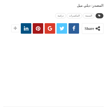
المصدر: ديلي ميل
السمنة
المكسرات
دراسة
Share