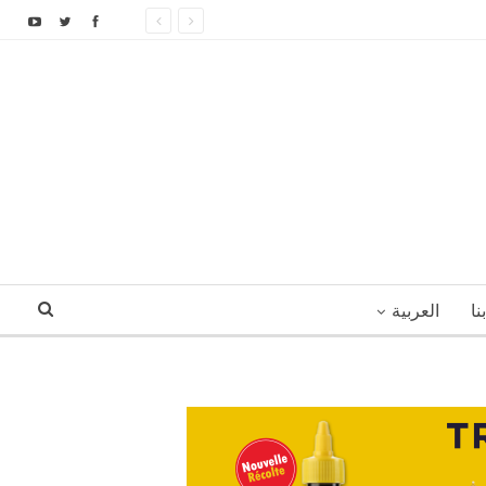
نا
العربية