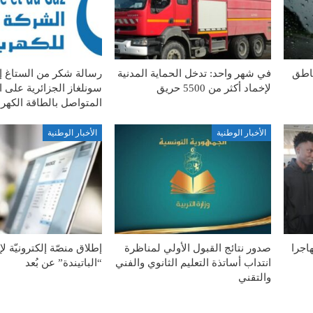
ناطق
في شهر واحد: تدخل الحماية المدنية
رسالة شكر من الستاغ 
لإخماد أكثر من 5500 حريق
سونلغاز الجزائرية على ا
المتواصل بالطاقة الكهربا
الأخبار الوطنية
الأخبار الوطنية
ة الطوعية لـ127 مهاجرا
صدور نتائج القبول الأولي لمناظرة
إطلاق منصّة إلكترونيّة ل
انتداب أساتذة التعليم الثانوي والفني
“الباتيندة” عن بُعد
والتقني