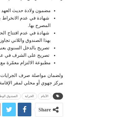
مضمون ولادة حديث العهد م
شهادة في عدم الانخراط ب
المصرح بها.
شهادة في عدم افتتاح الح
بهذا الصندوق واللاتي تجاوزن سن
تصريح بالدخل السنوي بعنوان س
تصريح على الشرف في عدم
مطبوعة الالتزام معمّرة مع 
ولضمان مواصلة صرف الجرايات في آ
مركز جهوي أو محلي لمقر الإقامة،
الأيتام
الجراية
الصندوق الوطن
Share