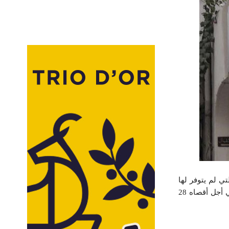
تي لم يتوفر لها
مورد رزق أو لم تجب نفقتها على زوجها واللاتي تجاوزن سن 21، أنه يتعين عليهن الإدلاء بالوثائق اللازمة في أجل أقصاه 28