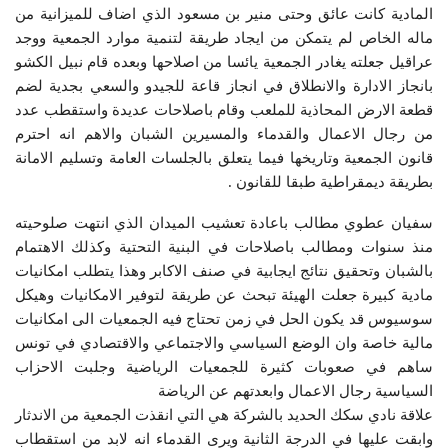
المادية كانت عائق وحتى منير بن مسعود الذي اضاف للميزانية من
ماله الخاص لم يتمكن من ايجاد طريقة لتنمية موارد الجمعية ووجد
عراقيل جعلته يغادر الجمعية يائسا من اصلاحها وبعده قام نبيل الكشو
بانجاز الادارة والانطلاق في انجاز قاعة للجيدو والسعي بجدية لضم
قطعة الارض المحاذية للملعب وقام باصلاحات عديدة واستقطب عدد
من رجال الاعمال والقدماء والمسيرين الشبان والاهم انه احترم
قانون الجمعية وتاريخها فيما يتعلق بالجلسات العامة وتسليم الامانة
بطريقة ديمقراطية طبقا للقانون .
سفيان عطوي مطالب باعادة تعشيب الميدان الذي انتهت صلوحيته
منذ سنوات ومطالب باصلاحات في البنية التحتية وكذلك الاهتمام
بالشبان وتحقيق نتائج ايجابية في صنف الاكابر وهذا يتطلب امكانيات
مادية كبيرة جعلت الهيئة تبحث عن طريقة لتوفير الامكانيات وهيكل
سوسيوس قد يكون الحل في زمن تحتاج فيه الجمعيات الى امكانيات
مالية خاصة وان الوضع السياسي والاجتماعي والاقتصادي في تونس
ساهم في صعوبات كثيرة للجمعيات الرياضية وجلبت الاحزاب
السياسية رجال الاعمال وابعدتهم عن الرياضة
علاقة نادي سكك الحديد بالشركة هي التي انقذت الجمعية من الاندثار
وابقت عليها في الدرجة الثانية ويرى القدماء انه لابد من استقطاب