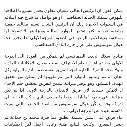
يمكن القول ان الرئيس الحالي سفيان عطوي يحمل مشروعا اصلاحيا
للنهوض بسكك الحديد الصفاقسي او هو يواصل ما شرع فيه اسلافه
في السنوات الاخيرة ذلك ان الرئيس الشاب تسلم مقاليد جمعية
رياضية عريقة لكنها تفتقر للموارد المالية وميزانيتها لا تسمح لها
بمنافسة بقية الاندية الراغبة في الصعود للدرجة الاولى لذلك قرر بعث
هيكل سوسيوس على غرار جاره النادي الصفاقسي .
فنادي سكك الحديد الصفاقسي لم يتمكن من العودة الى الدرجة
الاولى منذ تم اقرار نظام الاحتراف بسبب ضعف الامكانيات المادية
ولولا منحة الشركة القارة لوجد الفريق نفسه ضمن اندية الهواية وكل
لجان الدعم وتنمية الموارد التي تم تكوينها لم تتمكن من تحقيق
الهدف المنشود وهو توفير ميزانية تسمح للفريق بتحقيق حلم الاحباء
اذ لايمكن حسابيا لاي فريق الالتحاق بالدرجة الاولى اذا لم تكن
ميزانيته في حدود 3مليارات وهذا ما يسعى نادي سكك الحديد الى
ادراكه وقد يتمكّن هيكل سوسيوس من انقاذ الجمعية التي بقيت
25سنة بعيدة عن الدرجة الاولى ….
بناء فريق على اسس سليمة انطلق منذ فترة محمد بن جماعة ثم
حسن المعزون وكانت النتائج طيبة وعادل الامل لكن الامكانيات