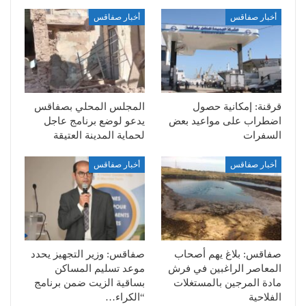
أخبار صفاقس
أخبار صفاقس
قرقنة: إمكانية حصول
المجلس المحلي بصفاقس
اضطراب على مواعيد بعض
يدعو لوضع برنامج عاجل
السفرات
لحماية المدينة العتيقة
أخبار صفاقس
أخبار صفاقس
صفاقس: بلاغ يهم أصحاب
صفاقس: وزير التجهيز يحدد
المعاصر الراغبين في فرش
موعد تسليم المساكن
مادة المرجين بالمستغلات
بساقية الزيت ضمن برنامج
الفلاحية
“الكراء…