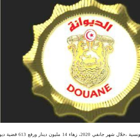
بلغت قيمة محجوزات الديوانة التونسية ،خلال 