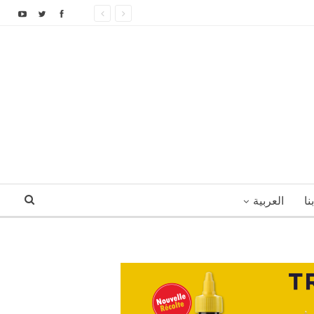
نا
العربية