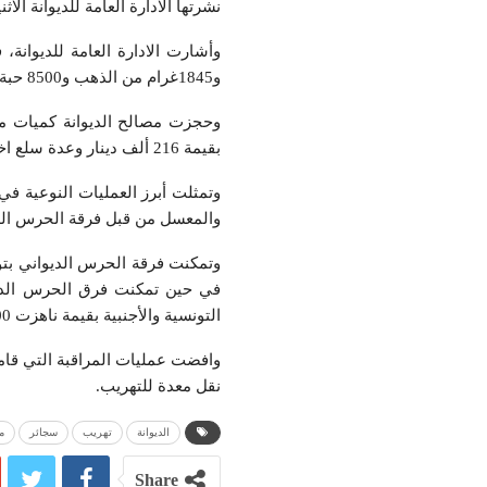
نشرتها الادارة العامة للديوانة الاثن
و1845غرام من الذهب و8500 حبة دواء مخدر و28 طن من المواد الغذائية.
بقيمة 216 ألف دينار وعدة سلع اخرى مثل المحروقات والملابس المستعملة والمواد الاستهلاكية المختلفة.
والمعسل من قبل فرقة الحرس الديواني بال
في حين تمكنت فرق الحرس الديو
التونسية والأجنبية بقيمة ناهزت 300 ألف دينار.
نقل معدة للتهريب.
الديوانة
تهريب
سجائر
م
Share