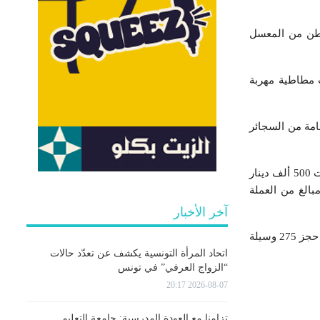
دارة العامة للديوانة، في بلاغ لها ، ان قائمة المحجوزات تضمنت 400 ألف علبة سجائر و28 طن من المعسل
 ومحركات وعجلات مطاطية مهربة
 إحباط 5 عمليات تهريب كميات هامة من السجائر
وتمكنت فرقة الحرس الديواني بتونس من حجز حبوب مخدرة ومبالغ مالية متأتية من عمليات التهريب ناهزت 500 ألف دينار
الغ من العملة
آخر الأخبار
وافضت عمليات المراقبة التي قامت بها مختلف فرق الحرس الديواني على الطرقات، وفق ذات البلاغ ، الى حجز 275 وسيلة
اتحاد المرأة التونسية يكشف عن تعدّد حالات
“الزواج العرفي” في تونس
2026-08-07 20:17
تزامنا مع العودة المدرسية: جامعة التعليم