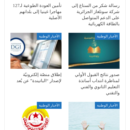
رسالة شكر من الستاغ إلى
تأمين العودة الطوعية لـ127
شركة سونلغاز الجزائرية
مهاجرا غينيا إلى بلدانهم
على الدعم المتواصل
الأصلية
بالطاقة الكهربائية
الأخبار الوطنية
الأخبار الوطنية
صدور نتائج القبول الأولي
إطلاق منصّة إلكترونيّة
لمناظرة انتداب أساتذة
لإصدار “الباتيندة” عن بُعد
التعليم الثانوي والفني
والتقني
الأخبار الوطنية
الأخبار الوطنية