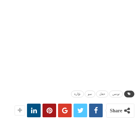
تونس
حقل
نمو
نوّارة
Share